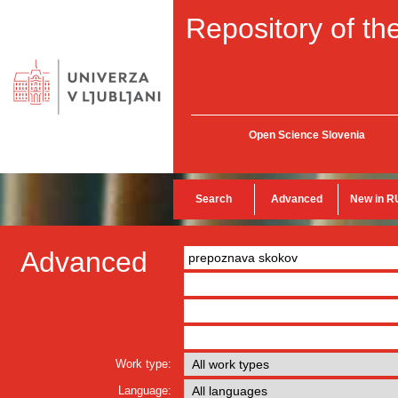
Repository of the
Open Science Slovenia
Search
Advanced
New in R
Advanced
Work type:
Language: