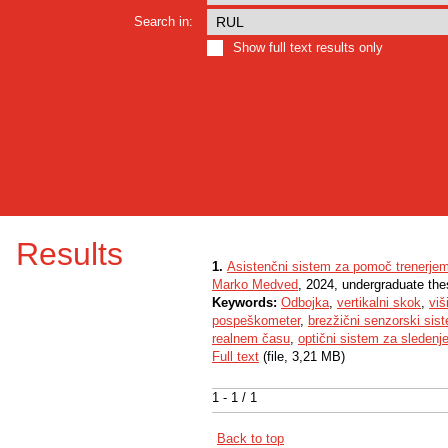
Search in:
Show full text results only
Results
1.
Asistenčni sistem za pomoč trenerje
Marko Medved
, 2024, undergraduate the
Keywords:
Odbojka
,
vertikalni skok
,
viš
pospeškometer
,
brezžični senzorski sis
realnem času
,
optični sistem za sledenje
Full text
(file, 3,21 MB)
1 - 1 / 1
Back to top