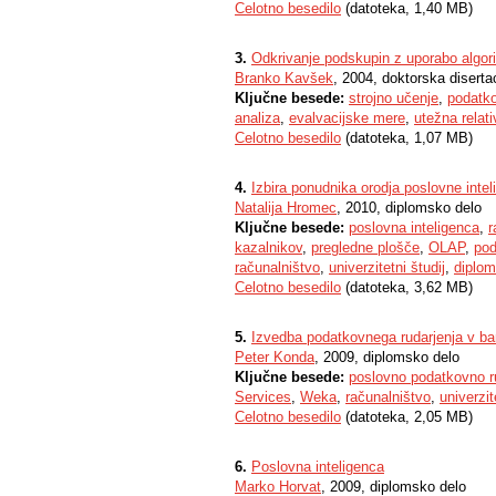
Celotno besedilo
(datoteka, 1,40 MB)
3.
Odkrivanje podskupin z uporabo algori
Branko Kavšek
, 2004, doktorska diserta
Ključne besede:
strojno učenje
,
podatko
analiza
,
evalvacijske mere
,
utežna relati
Celotno besedilo
(datoteka, 1,07 MB)
4.
Izbira ponudnika orodja poslovne inte
Natalija Hromec
, 2010, diplomsko delo
Ključne besede:
poslovna inteligenca
,
r
kazalnikov
,
pregledne plošče
,
OLAP
,
pod
računalništvo
,
univerzitetni študij
,
diplom
Celotno besedilo
(datoteka, 3,62 MB)
5.
Izvedba podatkovnega rudarjenja v b
Peter Konda
, 2009, diplomsko delo
Ključne besede:
poslovno podatkovno r
Services
,
Weka
,
računalništvo
,
univerzit
Celotno besedilo
(datoteka, 2,05 MB)
6.
Poslovna inteligenca
Marko Horvat
, 2009, diplomsko delo