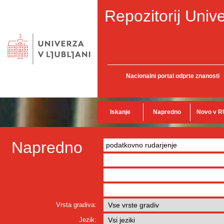
Repozitorij Unive
Nacionalni portal odprte znanosti
Iskanje
Napredno
Novo v R
Napredno
Vrsta gradiva:
Jezik: