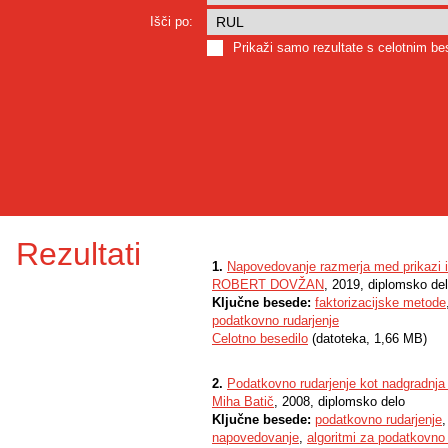
Išči po:
Prikaži samo rezultate s celotnim b
Rezultati
1.
Napovedovanje razmerja med prikazi in
ROBERT DOVŽAN
, 2019, diplomsko de
Ključne besede:
faktorizacijske metode
podatkovno rudarjenje
Celotno besedilo
(datoteka, 1,66 MB)
2.
Podatkovno rudarjenje kot nadgradnja
Miha Batič
, 2008, diplomsko delo
Ključne besede:
podatkovno rudarjenje
napovedovanje
,
algoritmi za podatkovno 