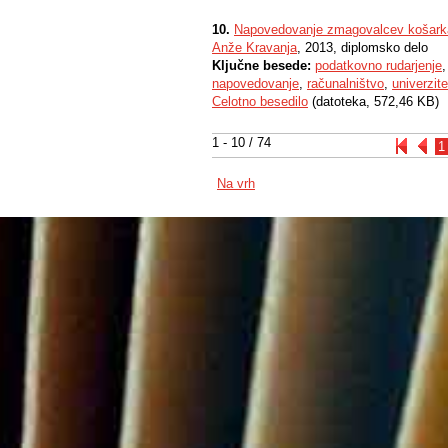
10.
Napovedovanje zmagovalcev košark
Anže Kravanja
, 2013, diplomsko delo
Ključne besede:
podatkovno rudarjenje
napovedovanje
,
računalništvo
,
univerzite
Celotno besedilo
(datoteka, 572,46 KB)
1 - 10 / 74
1
Na vrh