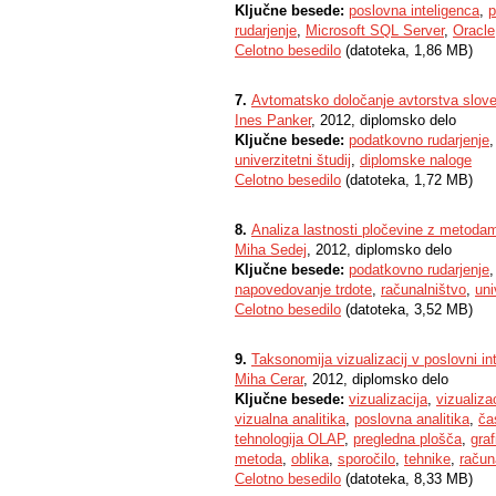
Ključne besede:
poslovna inteligenca
,
p
rudarjenje
,
Microsoft SQL Server
,
Oracle
Celotno besedilo
(datoteka, 1,86 MB)
7.
Avtomatsko določanje avtorstva slove
Ines Panker
, 2012, diplomsko delo
Ključne besede:
podatkovno rudarjenje
univerzitetni študij
,
diplomske naloge
Celotno besedilo
(datoteka, 1,72 MB)
8.
Analiza lastnosti pločevine z metoda
Miha Sedej
, 2012, diplomsko delo
Ključne besede:
podatkovno rudarjenje
napovedovanje trdote
,
računalništvo
,
uni
Celotno besedilo
(datoteka, 3,52 MB)
9.
Taksonomija vizualizacij v poslovni int
Miha Cerar
, 2012, diplomsko delo
Ključne besede:
vizualizacija
,
vizualiza
vizualna analitika
,
poslovna analitika
,
ča
tehnologija OLAP
,
pregledna plošča
,
graf
metoda
,
oblika
,
sporočilo
,
tehnike
,
račun
Celotno besedilo
(datoteka, 8,33 MB)