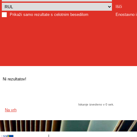
Išči
Prikaži samo rezultate s celotnim besedilom
Enostavno i
Ni rezultatov!
Iskanje izvedeno v 0 sek.
Na vrh