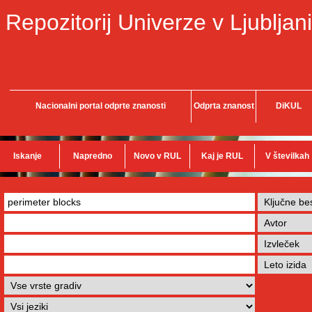
Repozitorij Univerze v Ljubljani
Nacionalni portal odprte znanosti
Odprta znanost
DiKUL
Iskanje
Napredno
Novo v RUL
Kaj je RUL
V številkah