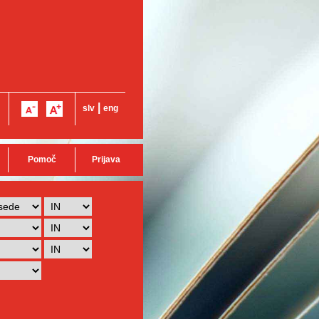
|
slv
eng
Pomoč
Prijava