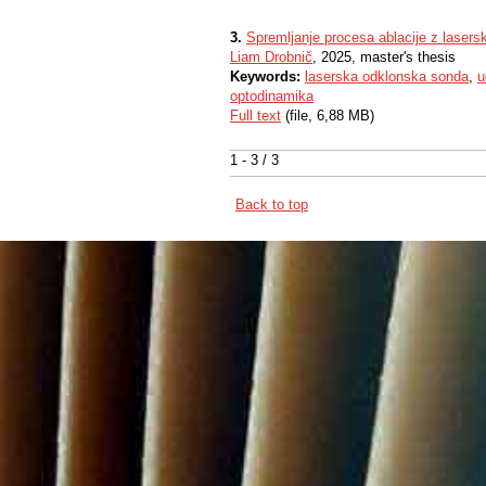
3.
Spremljanje procesa ablacije z laser
Liam Drobnič
, 2025, master's thesis
Keywords:
laserska odklonska sonda
,
u
optodinamika
Full text
(file, 6,88 MB)
1 - 3 / 3
Back to top