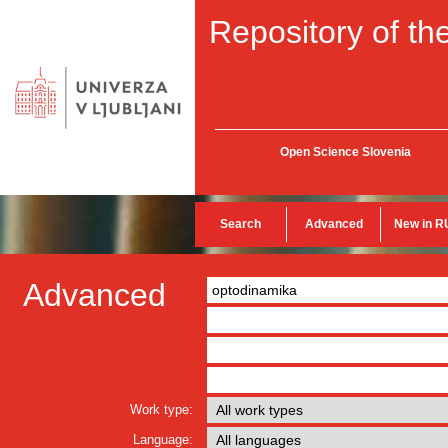
Repository of the
Open Science Slovenia
Search
Advanced
New in R
Advanced
Work type:
Language: