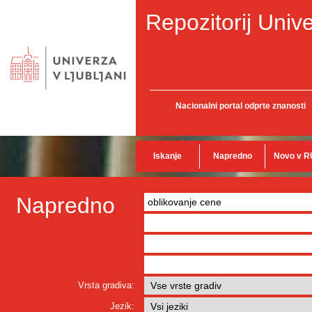
Repozitorij Unive
Nacionalni portal odprte znanosti
Iskanje
Napredno
Novo v R
Napredno
Vrsta gradiva:
Jezik: