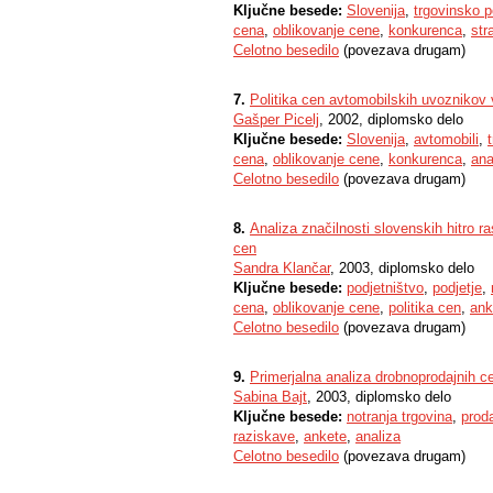
Ključne besede:
Slovenija
,
trgovinsko p
cena
,
oblikovanje cene
,
konkurenca
,
str
Celotno besedilo
(povezava drugam)
7.
Politika cen avtomobilskih uvoznikov v
Gašper Picelj
, 2002, diplomsko delo
Ključne besede:
Slovenija
,
avtomobili
,
cena
,
oblikovanje cene
,
konkurenca
,
ana
Celotno besedilo
(povezava drugam)
8.
Analiza značilnosti slovenskih hitro ras
cen
Sandra Klančar
, 2003, diplomsko delo
Ključne besede:
podjetništvo
,
podjetje
,
cena
,
oblikovanje cene
,
politika cen
,
ank
Celotno besedilo
(povezava drugam)
9.
Primerjalna analiza drobnoprodajnih ce
Sabina Bajt
, 2003, diplomsko delo
Ključne besede:
notranja trgovina
,
prod
raziskave
,
ankete
,
analiza
Celotno besedilo
(povezava drugam)