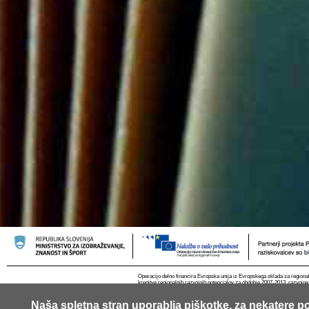
Operacijo delno financira Evropska unija iz Evropskega sklada za regional
krepitve regionalnih razvojnih potencialov za obdobje 2007-2013, razvojne
Naša spletna stran uporablja piškotke, za nekatere po