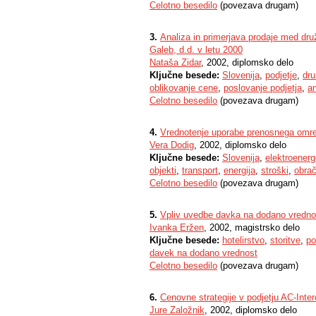
Celotno besedilo
(povezava drugam)
3.
Analiza in primerjava prodaje med dru
Galeb, d.d. v letu 2000
Nataša Zidar
, 2002, diplomsko delo
Ključne besede:
Slovenija
,
podjetje
,
dru
oblikovanje cene
,
poslovanje podjetja
,
an
Celotno besedilo
(povezava drugam)
4.
Vrednotenje uporabe prenosnega omrež
Vera Dodig
, 2002, diplomsko delo
Ključne besede:
Slovenija
,
elektroenerg
objekti
,
transport
,
energija
,
stroški
,
obrač
Celotno besedilo
(povezava drugam)
5.
Vpliv uvedbe davka na dodano vrednost
Ivanka Eržen
, 2002, magistrsko delo
Ključne besede:
hotelirstvo
,
storitve
,
po
davek na dodano vrednost
Celotno besedilo
(povezava drugam)
6.
Cenovne strategije v podjetju AC-Inter
Jure Založnik
, 2002, diplomsko delo