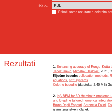
Išči po:
Prikaži samo rezultate s celotnim b
Rezultati
1.
Enhancing accuracy of Runge–Kutta-t
Janez Urevc
,
Miroslav Halilovič
, 2021, i
Ključne besede:
collocation methods
,
R
equations
,
stiff systems
Celotno besedilo
(datoteka, 2,40 MB) Gr
2.
IgA-BEM for 3D Helmholtz problems us
and B-spline tailored numerical integrati
Bruno Degli Esposti
,
Antonella Falini
,
Ta
izvirni znanstveni članek