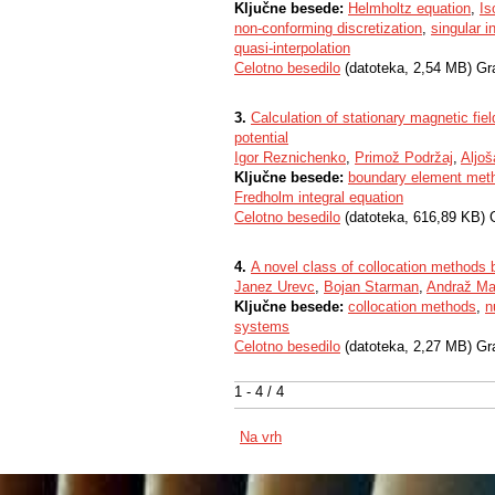
Ključne besede:
Helmholtz equation
,
Is
non-conforming discretization
,
singular i
quasi-interpolation
Celotno besedilo
(datoteka, 2,54 MB) Gr
3.
Calculation of stationary magnetic fie
potential
Igor Reznichenko
,
Primož Podržaj
,
Aljo
Ključne besede:
boundary element met
Fredholm integral equation
Celotno besedilo
(datoteka, 616,89 KB) 
4.
A novel class of collocation methods 
Janez Urevc
,
Bojan Starman
,
Andraž M
Ključne besede:
collocation methods
,
n
systems
Celotno besedilo
(datoteka, 2,27 MB) Gr
1 - 4 / 4
Na vrh