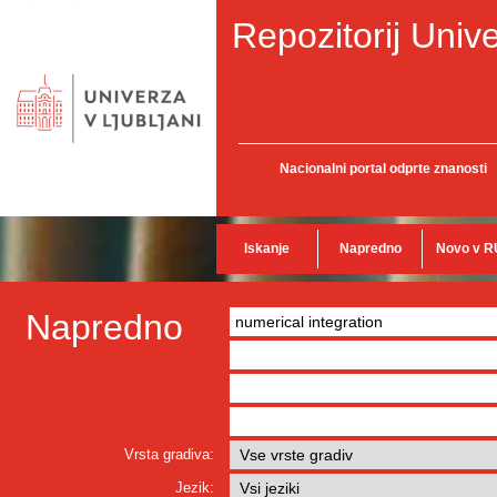
Repozitorij Unive
Nacionalni portal odprte znanosti
Iskanje
Napredno
Novo v R
Napredno
Vrsta gradiva:
Jezik: