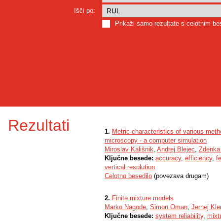
Išči po:
Prikaži samo rezultate s celotnim b
Rezultati
1.
Metric characteristics of various meth
microscopy - a computer simulation
Miroslav Kališnik
,
Andrej Blejec
,
Zdenka 
Ključne besede:
accuracy
,
efficiency
,
fe
vertical resolution
Celotno besedilo
(povezava drugam)
2.
Finite mixture models
Marko Nagode
,
Simon Oman
,
Jernej Kl
Ključne besede:
system reliability
,
mixt