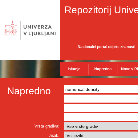
Repozitorij Unive
Nacionalni portal odprte znanosti
Iskanje
Napredno
Novo v R
Napredno
Vrsta gradiva:
Jezik: