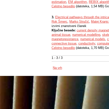
estimation
,
EM algorithm
,
REBIX algori
Celotno besedilo
(datoteka, 1,54 MB) Gr
3.
Electrical pathways through the intric
Rok Šmerc
,
Marko Stručić
,
Matej Kranjc
izvirni znanstveni članek
Ključne besede:
current density magne
animal tissue
,
numerical modelling
,
skel
magnetoresistance
,
numerical models
,
c
connective tissue
,
conductivity
,
computer
Celotno besedilo
(datoteka, 1,70 MB) Gr
1 - 3 / 3
Na vrh