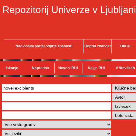
Repozitorij Univerze v Ljubljani
Nacionalni portal odprte znanosti
Odprta znanost
DiKUL
Iskanje
Napredno
Novo v RUL
Kaj je RUL
V številkah