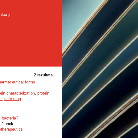
skanje
2 rezultata
 pharmaceutical forms
tein characterization
,
protein
ct
,
safe drug
c bacteria?
i članek
otherapeutics