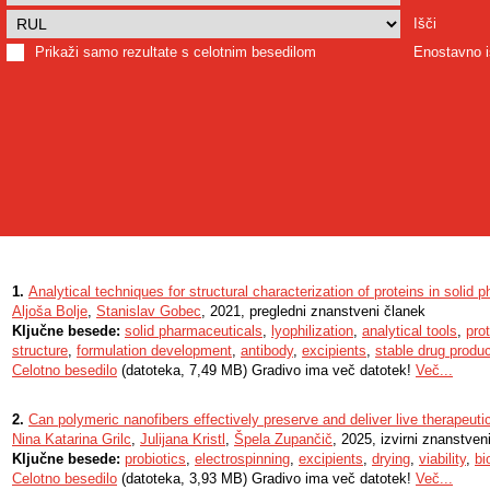
Išči
Prikaži samo rezultate s celotnim besedilom
Enostavno i
1.
Analytical techniques for structural characterization of proteins in solid
Aljoša Bolje
,
Stanislav Gobec
, 2021, pregledni znanstveni članek
Ključne besede:
solid pharmaceuticals
,
lyophilization
,
analytical tools
,
pro
structure
,
formulation development
,
antibody
,
excipients
,
stable drug produ
Celotno besedilo
(datoteka, 7,49 MB) Gradivo ima več datotek!
Več...
2.
Can polymeric nanofibers effectively preserve and deliver live therapeuti
Nina Katarina Grilc
,
Julijana Kristl
,
Špela Zupančič
, 2025, izvirni znanstven
Ključne besede:
probiotics
,
electrospinning
,
excipients
,
drying
,
viability
,
bi
Celotno besedilo
(datoteka, 3,93 MB) Gradivo ima več datotek!
Več...