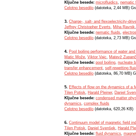
Ključne besede:
microfluidics
,
nematic 
Celotno besedilo
(datoteka, 2,44 MB) Gr
3.
Charge-, salt- and flexoelectricity-dri
Jeffrey Christopher Everts
,
Miha Ravnik
Ključne besede:
nematic fluids
,
electro
Celotno besedilo
(datoteka, 2,73 MB) Gr
4.
Pool boiling performance of water and 
Matic Može
,
Viktor Vajc
,
Matevž Zupanč
Ključne besede:
pool boiling
,
nucleate b
transfer enhancement
,
self-rewetting flui
Celotno besedilo
(datoteka, 86,70 MB) G
5.
Effects of flow on the dynamics of a f
Tilen Potisk
,
Harald Pleiner
,
Daniel Sve
Ključne besede:
condensed matter phy
dynamics
,
complex fluids
Celotno besedilo
(datoteka, 620,26 KB)
6.
Continuum model of magnetic field ind
Tilen Potisk
,
Daniel Svenšek
,
Harald Ple
Ključne besede:
fluid dynamics
,
magnet