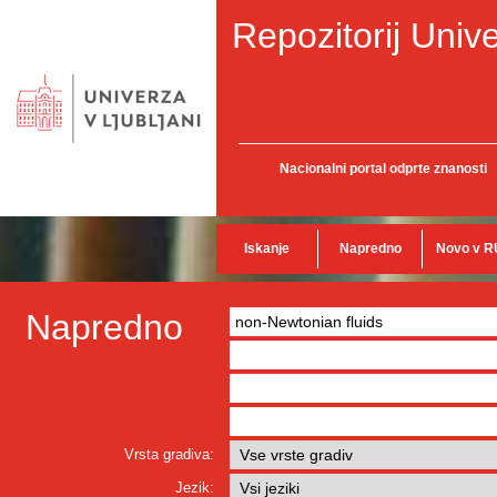
Repozitorij Unive
Nacionalni portal odprte znanosti
Iskanje
Napredno
Novo v R
Napredno
Vrsta gradiva:
Jezik: