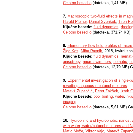
Celotno besedilo
(datoteka, 1,41 MB)
7.
Macroscopic two-fluid effects in magne
Harald Pleiner
,
Daniel Svenšek
,
Tilen Po
Ključne besede:
fluid dynamics
,
rheolo
Celotno besedilo
(datoteka, 371,74 KB)
8.
Elementary flow field profiles of micr
Žiga Kos
,
Miha Ravnik
, 2018, izvirni zn
Ključne besede:
fluid dynamics
,
nematic
anisotropy
,
micro-swimmers
,
nematic
,
no
Celotno besedilo
(datoteka, 12,79 MB) G
9.
Experimental investigation of single-bu
rewetting aqueous n-butanol mixtures
Matevž Zupančič
,
Peter Zakšek
,
Iztok G
Ključne besede:
pool boiling
,
water
,
n-b
imaging
Celotno besedilo
(datoteka, 5,61 MB) Gr
10.
Hydrophilic and hydrophobic nanostruc
with water, water/butanol mixtures and 
Matic Može
,
Viktor Vajc
,
Matevž Zupanč