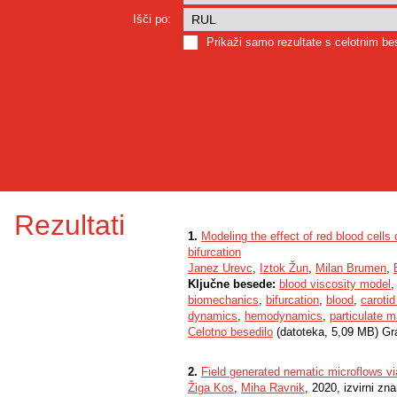
Išči po:
Prikaži samo rezultate s celotnim b
Rezultati
1.
Modeling the effect of red blood cells 
bifurcation
Janez Urevc
,
Iztok Žun
,
Milan Brumen
,
Ključne besede:
blood viscosity model
biomechanics
,
bifurcation
,
blood
,
carotid
dynamics
,
hemodynamics
,
particulate m
Celotno besedilo
(datoteka, 5,09 MB) Gr
2.
Field generated nematic microflows 
Žiga Kos
,
Miha Ravnik
, 2020, izvirni zn