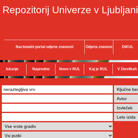
Repozitorij Univerze v Ljubljani
Nacionalni portal odprte znanosti
Odprta znanost
DiKUL
Iskanje
Napredno
Novo v RUL
Kaj je RUL
V številkah