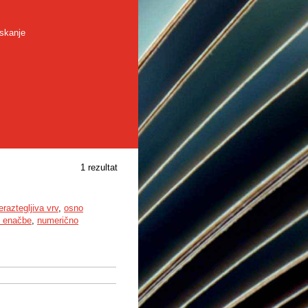
skanje
1 rezultat
eraztegljiva vrv
,
osno
e enačbe
,
numerično