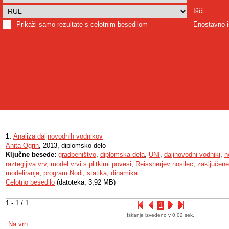
Išči
Prikaži samo rezultate s celotnim besedilom
Enostavno i
1.
Analiza daljnovodnih vodnikov
Anita Ogrin
, 2013, diplomsko delo
Ključne besede:
gradbeništvo
,
diplomska dela
,
UNI
,
daljnovodni vodniki
,
n
raztegljiva vrv
,
model vrvi s plitkimi povesi
,
Reissnerjev nosilec
,
zaključen
modeliranje
,
program Nodi
,
statika
,
dinamika
Celotno besedilo
(datoteka, 3,92 MB)
1 - 1 / 1
1
Iskanje izvedeno v 0.02 sek.
Na vrh