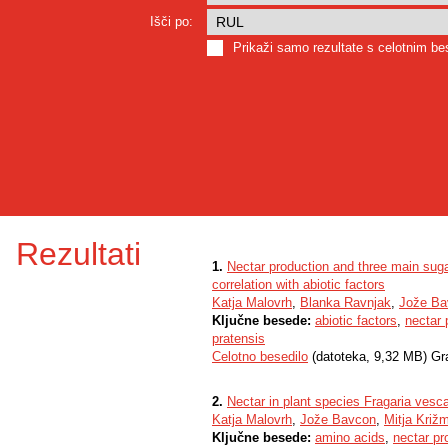
Išči po:
Prikaži samo rezultate s celotnim b
Rezultati
1.
Nectar production and three main sugar
correlation with abiotic factors
Katja Malovrh
,
Blanka Ravnjak
,
Jože Ba
Ključne besede:
abiotic factors
,
nectar 
pratensis
Celotno besedilo
(datoteka, 9,32 MB) Gr
2.
Nectar in plant species Fragaria vesca
Katja Malovrh
,
Jože Bavcon
,
Mitja Križ
Ključne besede:
amino acids
,
nectar pr