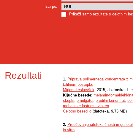
Išči po:
Prikaži samo rezultate s celotnim b
Rezultati
1.
Priprava polimernega koncentrata z m
talilnem postopku
Mirjam Leskovšek
, 2015, doktorska dise
Ključne besede:
melamin-formaldehidn
skupki
,
emulgator
,
predilni koncntrat
,
pol
mehanske lastnosti vlaken
Celotno besedilo
(datoteka, 9,73 MB)
2.
Preučevanje citotoksičnosti in genotok
in vitro