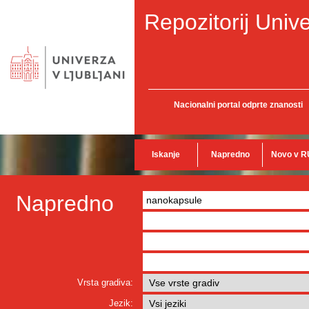
Repozitorij Unive
Nacionalni portal odprte znanosti
Iskanje
Napredno
Novo v R
Napredno
Vrsta gradiva:
Jezik: