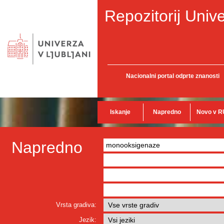
Repozitorij Unive
Nacionalni portal odprte znanosti
Iskanje
Napredno
Novo v R
Napredno
Vrsta gradiva:
Jezik: