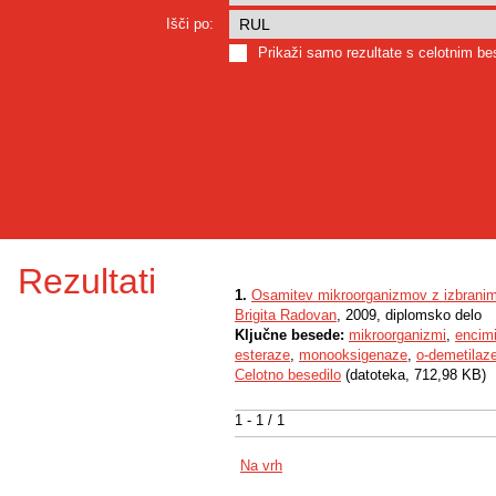
Išči po:
Prikaži samo rezultate s celotnim b
Rezultati
1.
Osamitev mikroorganizmov z izbranim
Brigita Radovan
, 2009, diplomsko delo
Ključne besede:
mikroorganizmi
,
encim
esteraze
,
monooksigenaze
,
o-demetilaz
Celotno besedilo
(datoteka, 712,98 KB)
1 - 1 / 1
Na vrh