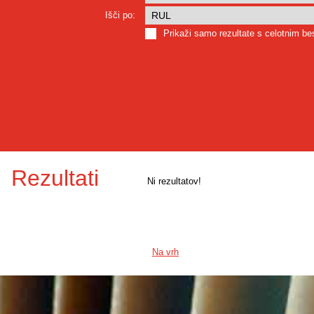
Išči po:
Prikaži samo rezultate s celotnim b
Rezultati
Ni rezultatov!
Na vrh