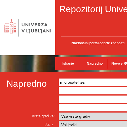
Repozitorij Unive
Nacionalni portal odprte znanosti
Iskanje
Napredno
Novo v R
Napredno
Vrsta gradiva:
Jezik: