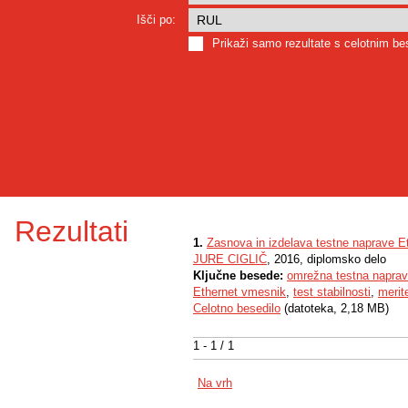
Išči po:
Prikaži samo rezultate s celotnim b
Rezultati
1.
Zasnova in izdelava testne naprave 
JURE CIGLIČ
, 2016, diplomsko delo
Ključne besede:
omrežna testna napra
Ethernet vmesnik
,
test stabilnosti
,
merit
Celotno besedilo
(datoteka, 2,18 MB)
1 - 1 / 1
Na vrh