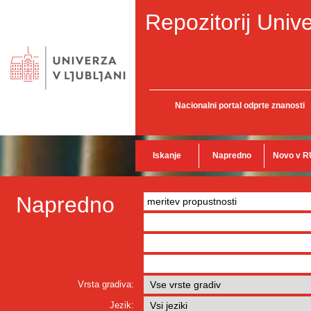
Repozitorij Unive
Nacionalni portal odprte znanosti
Iskanje
Napredno
Novo v R
Napredno
Vrsta gradiva:
Jezik: