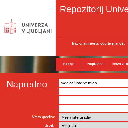
Repozitorij Unive
Nacionalni portal odprte znanosti
Iskanje
Napredno
Novo v R
Napredno
Vrsta gradiva:
Jezik: