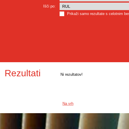
Išči po:
Prikaži samo rezultate s celotnim b
Rezultati
Ni rezultatov!
Na vrh