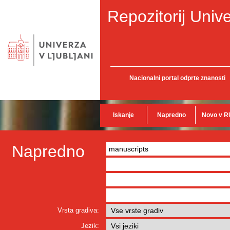
Repozitorij Unive
Nacionalni portal odprte znanosti
Iskanje
Napredno
Novo v R
Napredno
Vrsta gradiva:
Jezik: