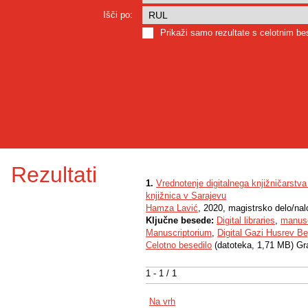
Išči po:
Prikaži samo rezultate s celotnim b
Rezultati
1.
Vrednotenje digitalnega knjižničarstv
knjižnica v Sarajevu
Hamza Lavić
, 2020, magistrsko delo/na
Ključne besede:
Digital libraries
,
manusc
Manuscriptorium
,
Digital Gazi Husrev Be
Celotno besedilo
(datoteka, 1,71 MB) Gr
1 - 1 / 1
Na vrh