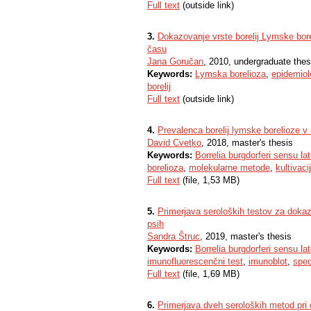
Full text
(outside link)
3.
Dokazovanje vrste borelij Lymske bor
času
Jana Goručan
, 2010, undergraduate thes
Keywords:
Lymska borelioza
,
epidemiol
borelij
Full text
(outside link)
4.
Prevalenca borelij lymske borelioze v
David Cvetko
, 2018, master's thesis
Keywords:
Borrelia burgdorferi sensu la
borelioza
,
molekularne metode
,
kultivaci
Full text
(file, 1,53 MB)
5.
Primerjava seroloških testov za dokazo
psih
Sandra Štruc
, 2019, master's thesis
Keywords:
Borrelia burgdorferi sensu la
imunofluorescenčni test
,
imunoblot
,
spec
Full text
(file, 1,69 MB)
6.
Primerjava dveh seroloških metod pri