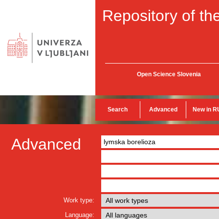
Repository of the
Open Science Slovenia
Search
Advanced
New in R
Advanced
Work type:
Language: