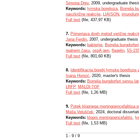
Simona Drev
, 2009, undergraduate thesi
Keywords:
lymska borelioza
,
Borrelia b
navzkrižne reakcije
,
LIAISON
,
imunolumi
Full text
(file, 437,97 KB)
7.
Primerjava dveh metod verižne reakcij
Jana Ferdin
, 2007, undergraduate thesis
Keywords:
bakterije
,
Borrelia burgdorfer
realnem času
,
ospA gen
,
flagelin
,
5S-23
Full text
(file, 801,60 KB)
8.
Identifikacija borelij lymske borelio
Ivana Honsić
, 2020, master's thesis
Keywords:
Borrelia burgdorferi sensu la
LRFP
,
MALDI-TOF
Full text
(file, 1,26 MB)
9.
Potek klopnega meningoencefalitisa pri
Maša Velušček
, 2024, doctoral dissertat
Keywords:
klopni meningoencefalitis
,
ly
Full text
(file, 1,53 MB)
1 - 9 / 9