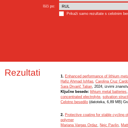
Išči po:
Prikaži samo rezultate s celotnim b
Rezultati
1.
Enhanced performance of lithium metal 
Hafiz Ahmad Ishfaq
,
Carolina Cruz Card
Sara Drvarič Talian
, 2024, izvirni znanst
Ključne besede:
lithium metal batteries
concentrated electrolyte
,
solvation struc
Celotno besedilo
(datoteka, 6,89 MB) Gr
2.
Protective coating for stable cycling 
polymer
Mariana Vargas Ordaz
,
Nejc Pavlin
,
Matt