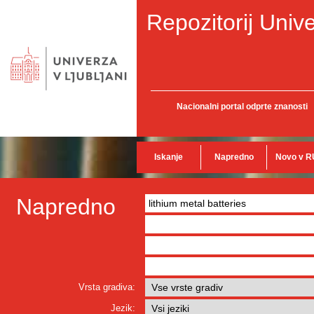
Repozitorij Unive
Nacionalni portal odprte znanosti
Iskanje
Napredno
Novo v R
Napredno
Vrsta gradiva:
Jezik: