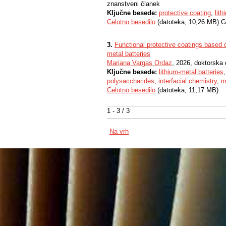
znanstveni članek
Ključne besede:
protective coating
,
lit
Celotno besedilo
(datoteka, 10,26 MB) G
3.
Functional protective coatings based 
metal batteries
Mariana Vargas Ordaz
, 2026, doktorska 
Ključne besede:
lithium-metal batteries
polysaccharides
,
interfacial chemistry
,
m
Celotno besedilo
(datoteka, 11,17 MB)
1 - 3 / 3
Na vrh