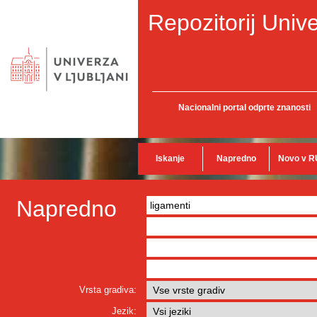
Repozitorij Unive
Nacionalni portal odprte znanosti
Iskanje
Napredno
Novo v R
Napredno
Vrsta gradiva:
Jezik: