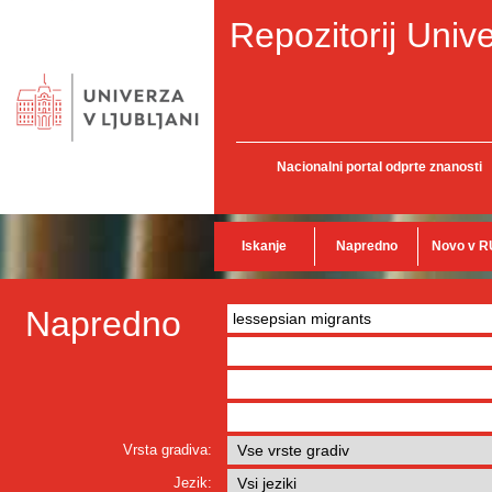
Repozitorij Unive
Nacionalni portal odprte znanosti
Iskanje
Napredno
Novo v R
Napredno
Vrsta gradiva:
Jezik: