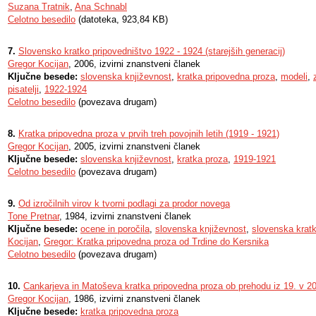
Suzana Tratnik
,
Ana Schnabl
Celotno besedilo
(datoteka, 923,84 KB)
7.
Slovensko kratko pripovedništvo 1922 - 1924 (starejših generacij)
Gregor Kocijan
, 2006, izvirni znanstveni članek
Ključne besede:
slovenska književnost
,
kratka pripovedna proza
,
modeli
,
pisatelji
,
1922-1924
Celotno besedilo
(povezava drugam)
8.
Kratka pripovedna proza v prvih treh povojnih letih (1919 - 1921)
Gregor Kocijan
, 2005, izvirni znanstveni članek
Ključne besede:
slovenska književnost
,
kratka proza
,
1919-1921
Celotno besedilo
(povezava drugam)
9.
Od izročilnih virov k tvorni podlagi za prodor novega
Tone Pretnar
, 1984, izvirni znanstveni članek
Ključne besede:
ocene in poročila
,
slovenska književnost
,
slovenska krat
Kocijan
,
Gregor: Kratka pripovedna proza od Trdine do Kersnika
Celotno besedilo
(povezava drugam)
10.
Cankarjeva in Matoševa kratka pripovedna proza ob prehodu iz 19. v 20.
Gregor Kocijan
, 1986, izvirni znanstveni članek
Ključne besede:
kratka pripovedna proza