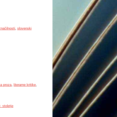
značilnosti
,
slovenski
ka proza
,
literarne kritike
,
 stoletje