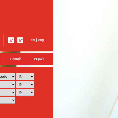
|
slv
eng
Pomoč
Prijava