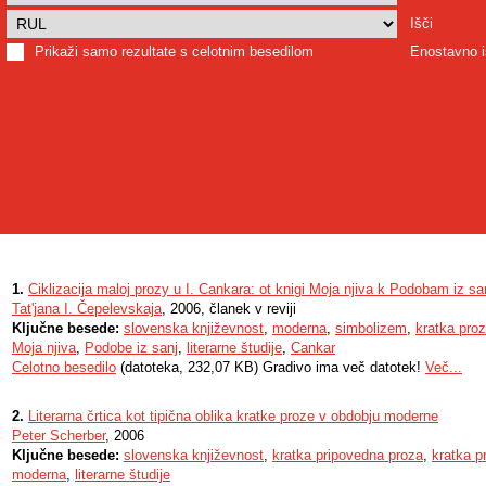
Išči
Prikaži samo rezultate s celotnim besedilom
Enostavno i
1.
Ciklizacija maloj prozy u I. Cankara: ot knigi Moja njiva k Podobam iz sa
Tatʹjana I. Čepelevskaja
, 2006, članek v reviji
Ključne besede:
slovenska književnost
,
moderna
,
simbolizem
,
kratka pro
Moja njiva
,
Podobe iz sanj
,
literarne študije
,
Cankar
Celotno besedilo
(datoteka, 232,07 KB) Gradivo ima več datotek!
Več...
2.
Literarna črtica kot tipična oblika kratke proze v obdobju moderne
Peter Scherber
, 2006
Ključne besede:
slovenska književnost
,
kratka pripovedna proza
,
kratka p
moderna
,
literarne študije