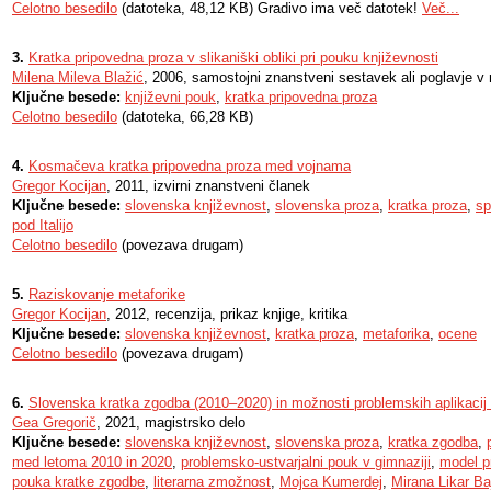
Celotno besedilo
(datoteka, 48,12 KB) Gradivo ima več datotek!
Več...
3.
Kratka pripovedna proza v slikaniški obliki pri pouku književnosti
Milena Mileva Blažić
, 2006, samostojni znanstveni sestavek ali poglavje v 
Ključne besede:
književni pouk
,
kratka pripovedna proza
Celotno besedilo
(datoteka, 66,28 KB)
4.
Kosmačeva kratka pripovedna proza med vojnama
Gregor Kocijan
, 2011, izvirni znanstveni članek
Ključne besede:
slovenska književnost
,
slovenska proza
,
kratka proza
,
sp
pod Italijo
Celotno besedilo
(povezava drugam)
5.
Raziskovanje metaforike
Gregor Kocijan
, 2012, recenzija, prikaz knjige, kritika
Ključne besede:
slovenska književnost
,
kratka proza
,
metaforika
,
ocene
Celotno besedilo
(povezava drugam)
6.
Slovenska kratka zgodba (2010–2020) in možnosti problemskih aplikacij 
Gea Gregorič
, 2021, magistrsko delo
Ključne besede:
slovenska književnost
,
slovenska proza
,
kratka zgodba
,
med letoma 2010 in 2020
,
problemsko-ustvarjalni pouk v gimnaziji
,
model p
pouka kratke zgodbe
,
literarna zmožnost
,
Mojca Kumerdej
,
Mirana Likar Ba