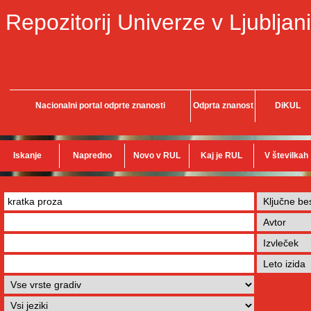
Repozitorij Univerze v Ljubljani
Nacionalni portal odprte znanosti
Odprta znanost
DiKUL
Iskanje
Napredno
Novo v RUL
Kaj je RUL
V številkah