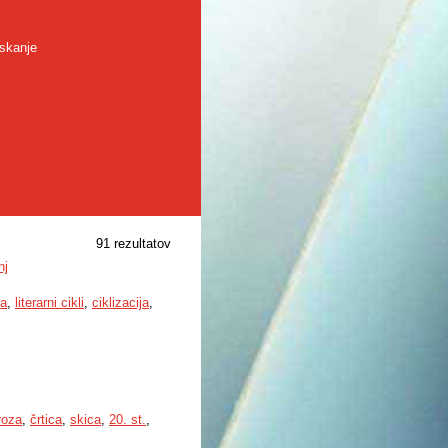
skanje
91 rezultatov
nj
za
,
literarni cikli
,
ciklizacija
,
roza
,
črtica
,
skica
,
20. st.
,