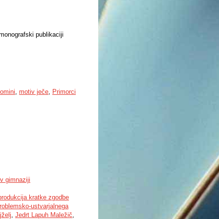
monografski publikaciji
omini
,
motiv ječe
,
Primorci
v gimnaziji
produkcija kratke zgodbe
roblemsko-ustvarjalnega
jželj
,
Jedrt Lapuh Maležič
,