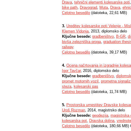
Drava
,
tehnični elementi kolesarske poti
bike path
,
Dravograd
,
Muta
,
Drava
,
ehni
Celotno besedilo
(datoteka, 22,61 MB)
3.
Ureditev kolesarske poti Velenje - Misl
Klemen Vidonja
, 2013, diplomsko delo
Ključne besede:
gradbeništvo
,
B-GR
,
d
bivša zelezniška proga
,
graduation thesi
railway
Celotno besedilo
(datoteka, 39,17 MB)
4.
Ocena načrtovanja in izgradnje kolesars
Igor Tavčar
, 2016, diplomsko delo
Ključne besede:
gradbeništvo
,
diplomsk
promet motornih vozil
,
prometna signaliz
steza
,
kolesarski pas
Celotno besedilo
(datoteka, 11,74 MB)
5.
Prostorska umestitev Dravske kolesa
Uroš Rozman
, 2014, magistrsko delo
Ključne besede:
geodezija
,
magistrska 
kolesarska pot
,
Dravska dolina
,
vrednote
Celotno besedilo
(datoteka, 180,66 MB) 