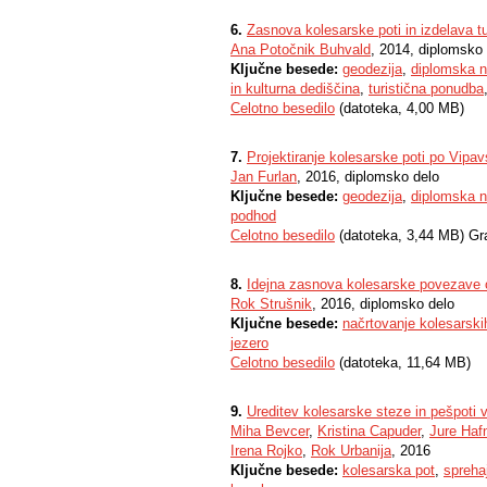
6.
Zasnova kolesarske poti in izdelava tu
Ana Potočnik Buhvald
, 2014, diplomsko
Ključne besede:
geodezija
,
diplomska n
in kulturna dediščina
,
turistična ponudba
Celotno besedilo
(datoteka, 4,00 MB)
7.
Projektiranje kolesarske poti po Vipavs
Jan Furlan
, 2016, diplomsko delo
Ključne besede:
geodezija
,
diplomska n
podhod
Celotno besedilo
(datoteka, 3,44 MB) Gr
8.
Idejna zasnova kolesarske povezave o
Rok Strušnik
, 2016, diplomsko delo
Ključne besede:
načrtovanje kolesarski
jezero
Celotno besedilo
(datoteka, 11,64 MB)
9.
Ureditev kolesarske steze in pešpoti 
Miha Bevcer
,
Kristina Capuder
,
Jure Haf
Irena Rojko
,
Rok Urbanija
, 2016
Ključne besede:
kolesarska pot
,
spreha