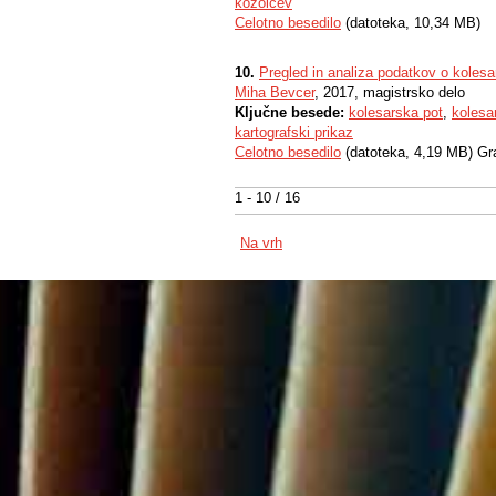
kozolcev
Celotno besedilo
(datoteka, 10,34 MB)
10.
Pregled in analiza podatkov o kolesar
Miha Bevcer
, 2017, magistrsko delo
Ključne besede:
kolesarska pot
,
kolesa
kartografski prikaz
Celotno besedilo
(datoteka, 4,19 MB) Gr
1 - 10 / 16
Na vrh