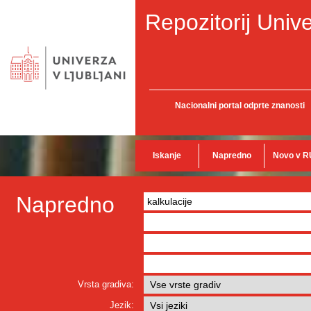
Repozitorij Unive
Nacionalni portal odprte znanosti
Iskanje
Napredno
Novo v R
Napredno
Vrsta gradiva:
Jezik: