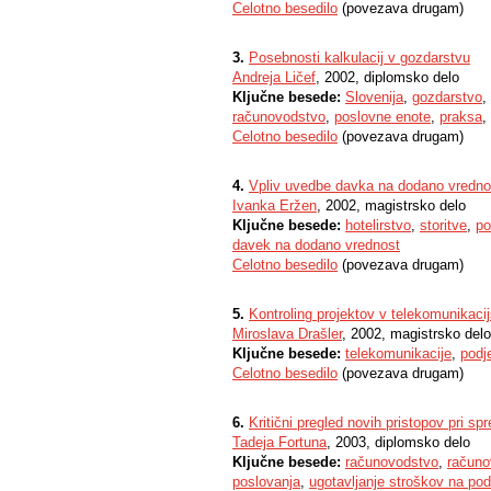
Celotno besedilo
(povezava drugam)
3.
Posebnosti kalkulacij v gozdarstvu
Andreja Ličef
, 2002, diplomsko delo
Ključne besede:
Slovenija
,
gozdarstvo
,
računovodstvo
,
poslovne enote
,
praksa
,
Celotno besedilo
(povezava drugam)
4.
Vpliv uvedbe davka na dodano vrednost
Ivanka Eržen
, 2002, magistrsko delo
Ključne besede:
hotelirstvo
,
storitve
,
po
davek na dodano vrednost
Celotno besedilo
(povezava drugam)
5.
Kontroling projektov v telekomunikaci
Miroslava Drašler
, 2002, magistrsko delo
Ključne besede:
telekomunikacije
,
podj
Celotno besedilo
(povezava drugam)
6.
Kritični pregled novih pristopov pri s
Tadeja Fortuna
, 2003, diplomsko delo
Ključne besede:
računovodstvo
,
računo
poslovanja
,
ugotavljanje stroškov na podl