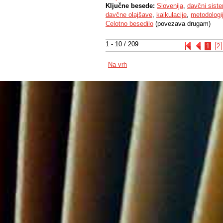
Ključne besede:
Slovenija
,
davčni siste
davčne olajšave
,
kalkulacije
,
metodologi
Celotno besedilo
(povezava drugam)
1 - 10 / 209
1
2
Na vrh