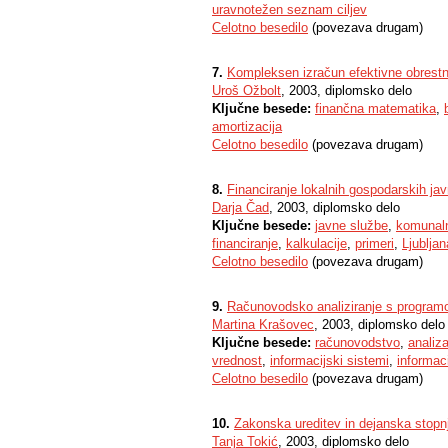
uravnotežen seznam ciljev
Celotno besedilo
(povezava drugam)
7.
Kompleksen izračun efektivne obrestne
Uroš Ožbolt
, 2003, diplomsko delo
Ključne besede:
finančna matematika
,
amortizacija
Celotno besedilo
(povezava drugam)
8.
Financiranje lokalnih gospodarskih j
Darja Čad
, 2003, diplomsko delo
Ključne besede:
javne službe
,
komunaln
financiranje
,
kalkulacije
,
primeri
,
Ljubljan
Celotno besedilo
(povezava drugam)
9.
Računovodsko analiziranje s progra
Martina Krašovec
, 2003, diplomsko delo
Ključne besede:
računovodstvo
,
analiz
vrednost
,
informacijski sistemi
,
informac
Celotno besedilo
(povezava drugam)
10.
Zakonska ureditev in dejanska stopnj
Tanja Tokić
, 2003, diplomsko delo