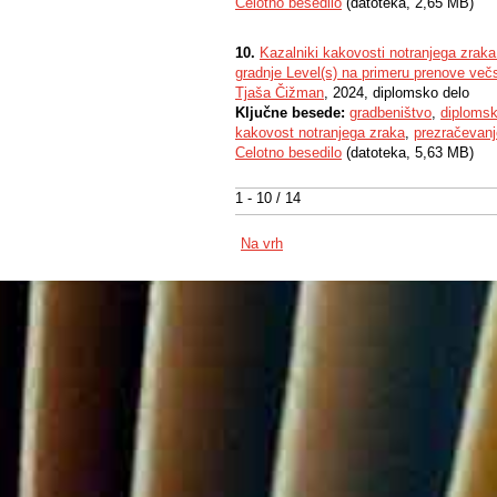
Celotno besedilo
(datoteka, 2,65 MB)
10.
Kazalniki kakovosti notranjega zraka
gradnje Level(s) na primeru prenove več
Tjaša Čižman
, 2024, diplomsko delo
Ključne besede:
gradbeništvo
,
diplomsk
kakovost notranjega zraka
,
prezračevanj
Celotno besedilo
(datoteka, 5,63 MB)
1 - 10 / 14
Na vrh