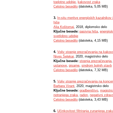
toplotno udobje
,
kakovost zraka
Celotno besedilo
(datoteka, 5,05 MB)
3.
In-situ meritve energijskih kazalnikov
hiše
Alja Koštomaj
, 2018, diplomsko delo
Ključne besede:
pasivna hiša
,
energijsk
svetlobno udobje
Celotno besedilo
(datoteka, 4,15 MB)
4.
Vpliv stopnje prezračevanja na kakovo
Nives Šelekar
, 2020, magistrsko delo
Ključne besede:
stopnja prezračevanja
ustanove
,
pisarne
,
sindrom bolnih stavb
Celotno besedilo
(datoteka, 7,32 MB)
5.
Vpliv stopnje prezračevanja na koncen
Barbara Virant
, 2020, magistrsko delo
Ključne besede:
gradbeništvo
,
magistrs
notranjega zraka
,
radon
,
negativni zdravs
Celotno besedilo
(datoteka, 3,43 MB)
6.
Učinkovitost filtriranja zunanjega zrak