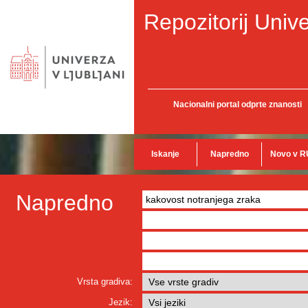
Repozitorij Unive
Nacionalni portal odprte znanosti
Iskanje
Napredno
Novo v R
Napredno
Vrsta gradiva:
Jezik: