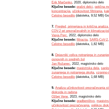
Erik Marčenko
, 2020, diplomsko delo
Ključne besede:
prašni delci
,
optična m
koncentracija
,
učinkovitost filtriranja
,
kak
Celotno besedilo
(datoteka, 9,52 MB) Gr
7.
Pregled, primerjava in kritična anali
COV-2 pri prezračevalnih in klimatizacijs
Vasja Perc
, 2022, diplomsko delo
Ključne besede:
filtracija
,
SARS-CoV-2
Celotno besedilo
(datoteka, 1,82 MB)
8.
Dejavniki vpliva notranjega in zunanje
osnovnih in srednjih šol
Jan Rožanec
, 2022, magistrsko delo
Ključne besede:
magistrska dela
,
sanit
zunanjega in notranjega okolja
,
vzgojno-
Celotno besedilo
(datoteka, 1,68 MB)
9.
Analiza učinkovitosti prezračevanja st
dioksida in radona
Ožbej Vene
, 2023, magistrsko delo
Ključne besede:
gradbeništvo
,
magistrs
učinkovitost prezračevanja
,
ogljikov diok