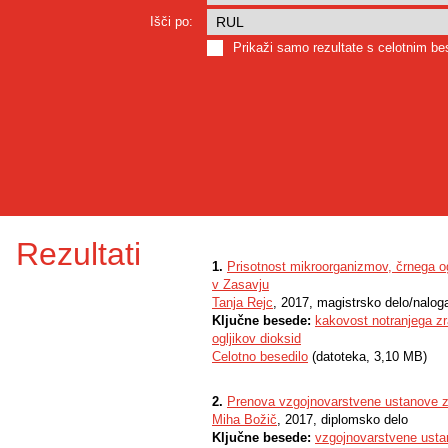
Išči po:
Prikaži samo rezultate s celotnim b
Rezultati
1.
Prisotnost mikroorganizmov, črnega ogl
v Zasavju
Tanja Rejc
, 2017, magistrsko delo/nalog
Ključne besede:
kakovost notranjega z
ogljikov dioksid
Celotno besedilo
(datoteka, 3,10 MB)
2.
Prenova vzgojnovarstvene ustanove z v
Miha Božič
, 2017, diplomsko delo
Ključne besede:
vzgojnovarstvene ust