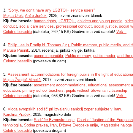
3.
“Sorry, we don’t have any LGBTQI+ service users”
Mojca Urek
,
Anže Jurček
, 2025, izvirni znanstveni članek
Ključne besede:
human rights
,
LGBTQI+
,
children and young people
,
olde
conduct
,
social care services
,
professional conduct
,
social justice
,
social 
Celotno besedilo
(datoteka, 269,15 KB) Gradivo ima več datotek!
Več...
4.
Philip Lee in Pradip N. Thomas (ur.), Public memory, public media, and the
Maruša Pušnik
, 2014, recenzija, prikaz knjige, kritika
Ključne besede:
ocene in poročila
,
Public memory
,
public media
,
and the p
Celotno besedilo
(povezava drugam)
5.
Assessment accommodations for foreign pupils in the light of educational
Mojca Žveglič Mihelič
, 2017, izvirni znanstveni članek
Ključne besede:
assessment accommodations
,
educational assessment a
education
,
primary school teachers
,
pupils without Slovenian citizenship
Celotno besedilo
(datoteka, 956,82 KB) Gradivo ima več datotek!
Več...
6.
Vloga evropskih sodišč pri izvajanju sankcij zoper subjekte v Iranu
Karolina Praček
, 2015, magistrsko delo
Ključne besede:
Sodišče Evropske unije
,
Court of Justice of the Europea
tehnologija
,
Sodna praksa
,
Iran
,
Države Evropske unije
,
Magistrske naloge
Celotno besedilo
(povezava drugam)