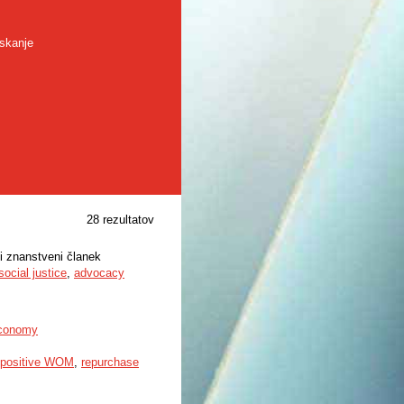
skanje
28 rezultatov
ni znanstveni članek
social justice
,
advocacy
 economy
positive WOM
,
repurchase