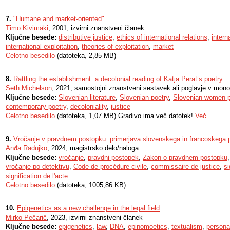
7.
"Humane and market-oriented"
Timo Kivimäki
, 2001, izvirni znanstveni članek
Ključne besede:
distributive justice
,
ethics of international relations
,
intern
international exploitation
,
theories of exploitation
,
market
Celotno besedilo
(datoteka, 2,85 MB)
8.
Rattling the establishment: a decolonial reading of Katja Perat’s poetry
Seth Michelson
, 2021, samostojni znanstveni sestavek ali poglavje v monog
Ključne besede:
Slovenian literature
,
Slovenian poetry
,
Slovenian women 
contemporary poetry
,
decoloniality
,
justice
Celotno besedilo
(datoteka, 1,07 MB) Gradivo ima več datotek!
Več...
9.
Vročanje v pravdnem postopku: primerjava slovenskega in francoskega 
Anđa Radujko
, 2024, magistrsko delo/naloga
Ključne besede:
vročanje
,
pravdni postopek
,
Zakon o pravdnem postopku
vročanje po detektivu
,
Code de procédure civile
,
commissaire de justice
,
si
signification de l'acte
Celotno besedilo
(datoteka, 1005,86 KB)
10.
Epigenetics as a new challenge in the legal field
Mirko Pečarič
, 2023, izvirni znanstveni članek
Ključne besede:
epigenetics
,
law
,
DNA
,
epinomoetics
,
textualism
,
persona