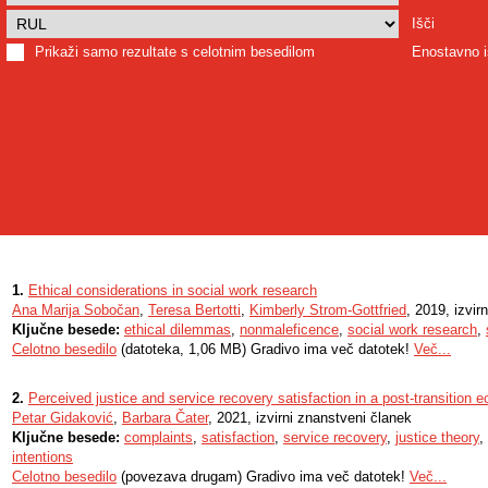
Išči
Prikaži samo rezultate s celotnim besedilom
Enostavno i
1.
Ethical considerations in social work research
Ana Marija Sobočan
,
Teresa Bertotti
,
Kimberly Strom-Gottfried
, 2019, izvir
Ključne besede:
ethical dilemmas
,
nonmaleficence
,
social work research
,
Celotno besedilo
(datoteka, 1,06 MB) Gradivo ima več datotek!
Več...
2.
Perceived justice and service recovery satisfaction in a post-transition
Petar Gidaković
,
Barbara Čater
, 2021, izvirni znanstveni članek
Ključne besede:
complaints
,
satisfaction
,
service recovery
,
justice theory
,
intentions
Celotno besedilo
(povezava drugam) Gradivo ima več datotek!
Več...