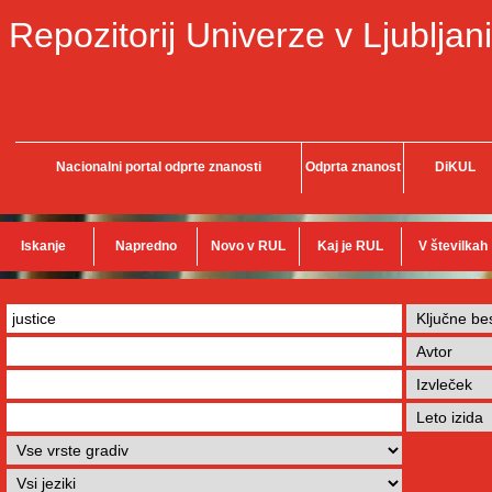
Repozitorij Univerze v Ljubljani
Nacionalni portal odprte znanosti
Odprta znanost
DiKUL
Iskanje
Napredno
Novo v RUL
Kaj je RUL
V številkah