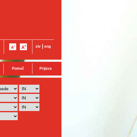
|
slv
eng
Pomoč
Prijava