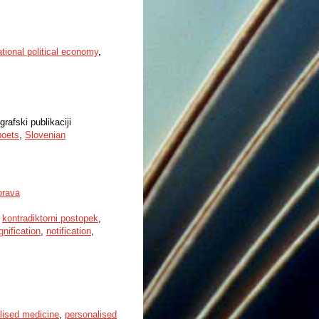
ational political economy
,
rafski publikaciji
poets
,
Slovenian
prava
,
kontradiktorni postopek
,
gnification
,
notification
,
lised medicine
,
personalised