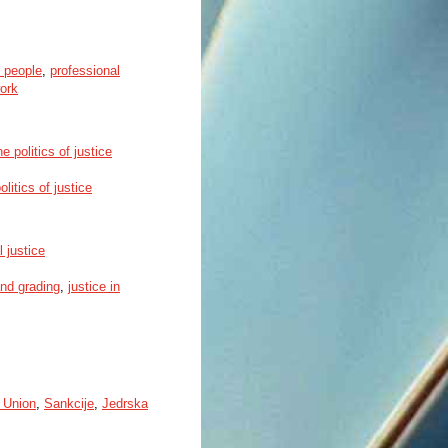
r people
,
professional
work
 politics of justice
olitics of justice
 justice
nd grading
,
justice in
n Union
,
Sankcije
,
Jedrska