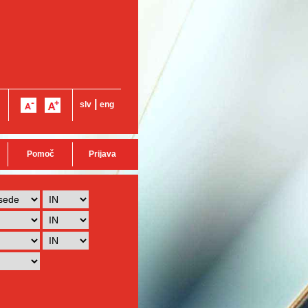
|
slv
eng
Pomoč
Prijava