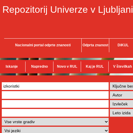
Repozitorij Univerze v Ljubljani
Nacionalni portal odprte znanosti
Odprta znanost
DiKUL
Iskanje
Napredno
Novo v RUL
Kaj je RUL
V številkah