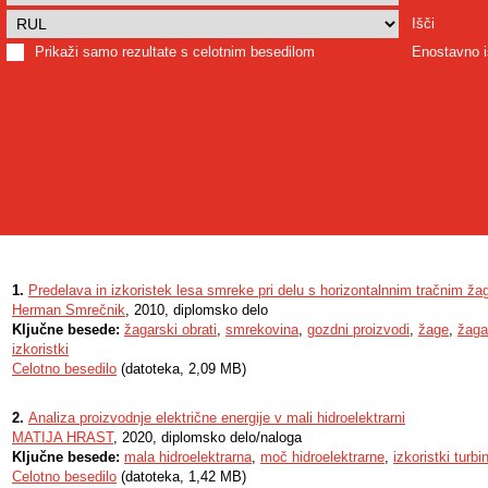
Išči
Prikaži samo rezultate s celotnim besedilom
Enostavno i
1.
Predelava in izkoristek lesa smreke pri delu s horizontalnnim tračnim ža
Herman Smrečnik
, 2010, diplomsko delo
Ključne besede:
žagarski obrati
,
smrekovina
,
gozdni proizvodi
,
žage
,
žagal
izkoristki
Celotno besedilo
(datoteka, 2,09 MB)
2.
Analiza proizvodnje električne energije v mali hidroelektrarni
MATIJA HRAST
, 2020, diplomsko delo/naloga
Ključne besede:
mala hidroelektrarna
,
moč hidroelektrarne
,
izkoristki turbi
Celotno besedilo
(datoteka, 1,42 MB)