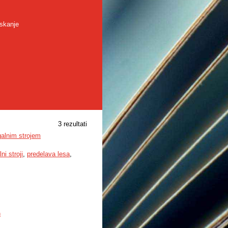
skanje
3 rezultati
galnim strojem
ni stroji
,
predelava lesa
,
n