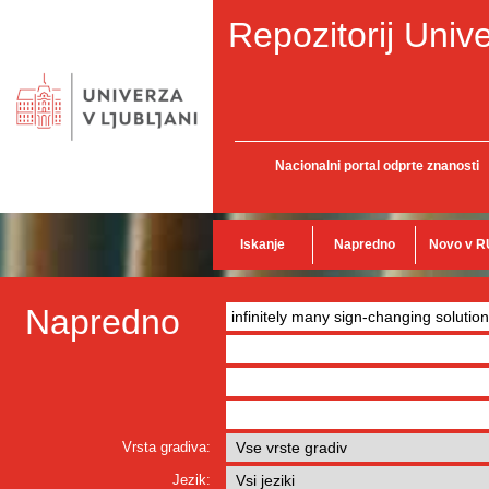
Repozitorij Unive
Nacionalni portal odprte znanosti
Iskanje
Napredno
Novo v R
Napredno
Vrsta gradiva:
Jezik: