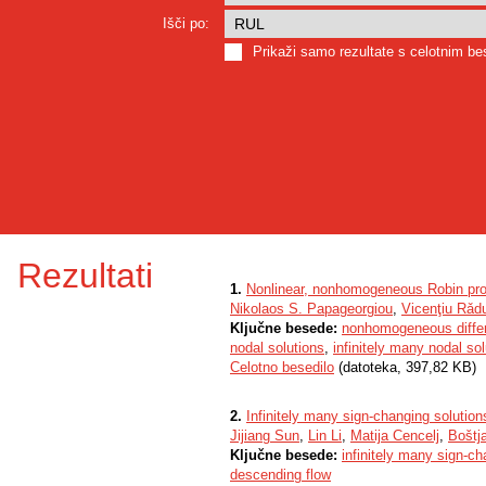
Išči po:
Prikaži samo rezultate s celotnim b
Rezultati
1.
Nonlinear, nonhomogeneous Robin probl
Nikolaos S. Papageorgiou
,
Vicenţiu Rǎd
Ključne besede:
nonhomogeneous differe
nodal solutions
,
infinitely many nodal so
Celotno besedilo
(datoteka, 397,82 KB)
2.
Infinitely many sign-changing solution
Jijiang Sun
,
Lin Li
,
Matija Cencelj
,
Boštj
Ključne besede:
infinitely many sign-ch
descending flow