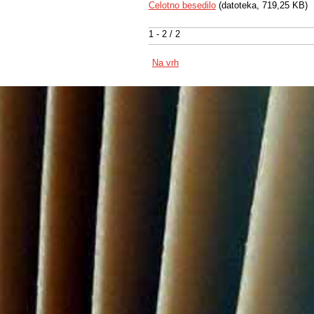
Celotno besedilo
(datoteka, 719,25 KB)
1 - 2 / 2
Na vrh