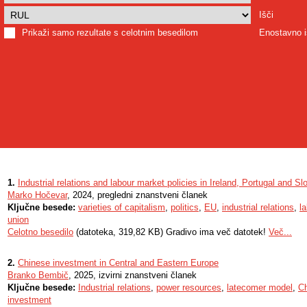
Išči
Prikaži samo rezultate s celotnim besedilom
Enostavno i
1.
Industrial relations and labour market policies in Ireland, Portugal and Sl
Marko Hočevar
, 2024, pregledni znanstveni članek
Ključne besede:
varieties of capitalism
,
politics
,
EU
,
industrial relations
,
l
union
Celotno besedilo
(datoteka, 319,82 KB) Gradivo ima več datotek!
Več...
2.
Chinese investment in Central and Eastern Europe
Branko Bembič
, 2025, izvirni znanstveni članek
Ključne besede:
Industrial relations
,
power resources
,
latecomer model
,
Ch
investment