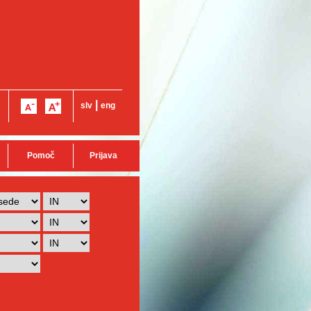
|
slv
eng
Pomoč
Prijava