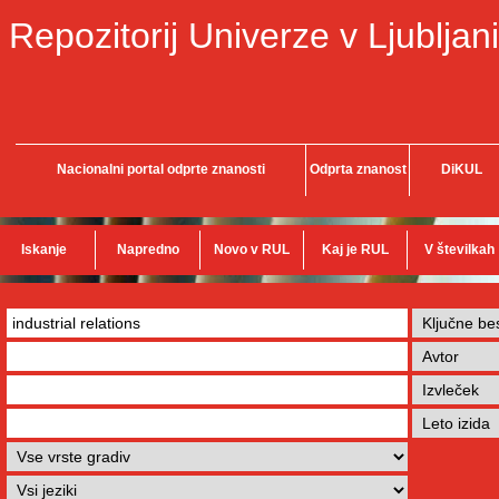
Repozitorij Univerze v Ljubljani
Nacionalni portal odprte znanosti
Odprta znanost
DiKUL
Iskanje
Napredno
Novo v RUL
Kaj je RUL
V številkah