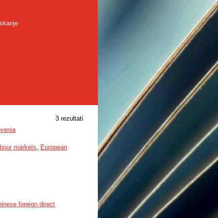
skanje
3 rezultati
ovenia
abour markets
,
European
inese foreign direct