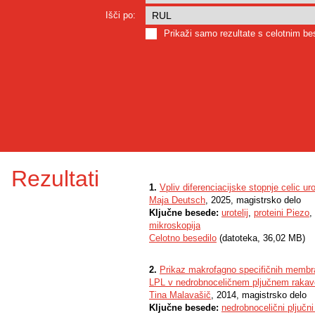
Išči po:
Prikaži samo rezultate s celotnim b
Rezultati
1.
Vpliv diferenciacijske stopnje celic u
Maja Deutsch
, 2025, magistrsko delo
Ključne besede:
urotelij
,
proteini Piezo
,
mikroskopija
Celotno besedilo
(datoteka, 36,02 MB)
2.
Prikaz makrofagno specifičnih membr
LPL v nedrobnoceličnem pljučnem rakav
Tina Malavašič
, 2014, magistrsko delo
Ključne besede:
nedrobnocelični pljučni