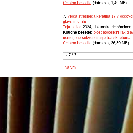
Celotno besedilo
(datoteka, 1,49 MB)
7.
Vloga stresnega keratina 17 v odgovoru
glave in vratu
Taja Ložar
, 2024, doktorsko delo/naloga
Ključne besede:
ploščatocelični rak gla
usmerjeno sekvenciranje transkriptoma
,
Celotno besedilo
(datoteka, 36,39 MB)
1 - 7 / 7
Na vrh