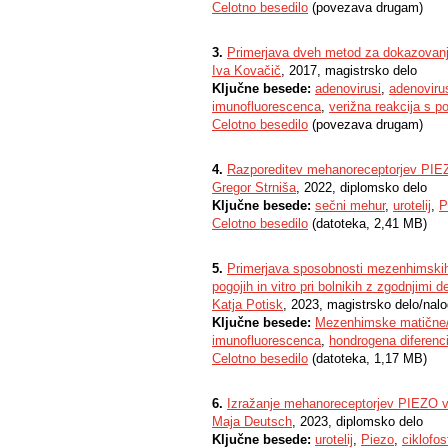
Celotno besedilo
(povezava drugam)
3.
Primerjava dveh metod za dokazovanje
Iva Kovačič
, 2017, magistrsko delo
Ključne besede:
adenovirusi
,
adenoviru
imunofluorescenca
,
verižna reakcija s p
Celotno besedilo
(povezava drugam)
4.
Razporeditev mehanoreceptorjev PIEZ
Gregor Strniša
, 2022, diplomsko delo
Ključne besede:
sečni mehur
,
urotelij
,
P
Celotno besedilo
(datoteka, 2,41 MB)
5.
Primerjava sposobnosti mezenhimskih 
pogojih in vitro pri bolnikih z zgodnjim
Katja Potisk
, 2023, magistrsko delo/nal
Ključne besede:
Mezenhimske matične/
imunofluorescenca
,
hondrogena diferenci
Celotno besedilo
(datoteka, 1,17 MB)
6.
Izražanje mehanoreceptorjev PIEZO v 
Maja Deutsch
, 2023, diplomsko delo
Ključne besede:
urotelij
,
Piezo
,
ciklofo