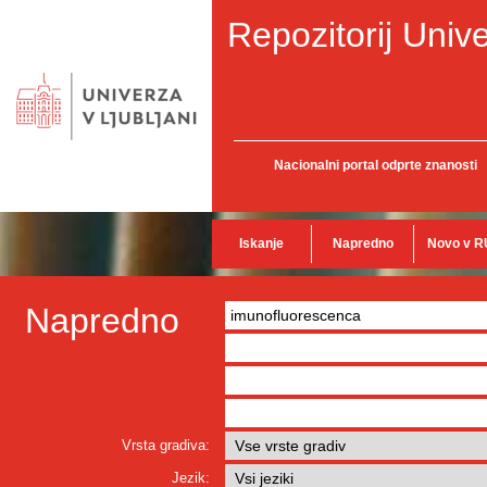
Repozitorij Unive
Nacionalni portal odprte znanosti
Iskanje
Napredno
Novo v R
Napredno
Vrsta gradiva:
Jezik: