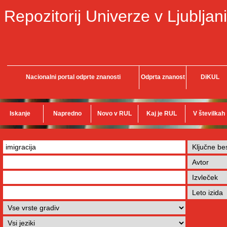
Repozitorij Univerze v Ljubljani
Nacionalni portal odprte znanosti
Odprta znanost
DiKUL
Iskanje
Napredno
Novo v RUL
Kaj je RUL
V številkah