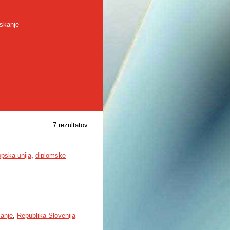
skanje
7 rezultatov
pska unija
,
diplomske
šanje
,
Republika Slovenija