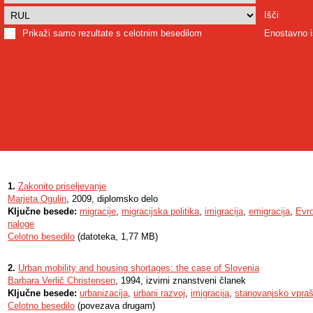
Išči
Prikaži samo rezultate s celotnim besedilom
Enostavno i
1.
Zakonito priseljevanje
Marjeta Ogulin
, 2009, diplomsko delo
Ključne besede:
migracije
,
migracijska politika
,
imigracija
,
emigracija
,
Evro
naloge
Celotno besedilo
(datoteka, 1,77 MB)
2.
Urban mobility and housing shortages: the case of Slovenia
Barbara Verlič Christensen
, 1994, izvirni znanstveni članek
Ključne besede:
urbanizacija
,
urbani razvoj
,
imigracija
,
stanovanjsko vpra
Celotno besedilo
(povezava drugam)