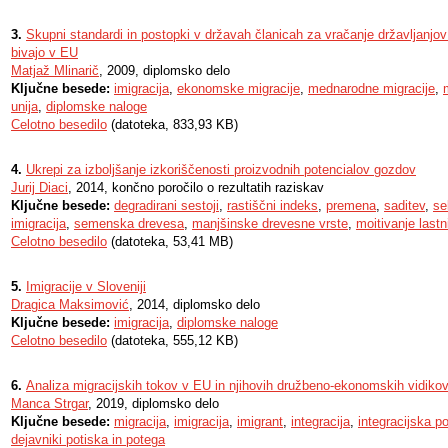
3.
Skupni standardi in postopki v državah članicah za vračanje državljanjov 
bivajo v EU
Matjaž Mlinarič
, 2009, diplomsko delo
Ključne besede:
imigracija
,
ekonomske migracije
,
mednarodne migracije
,
unija
,
diplomske naloge
Celotno besedilo
(datoteka, 833,93 KB)
4.
Ukrepi za izboljšanje izkoriščenosti proizvodnih potencialov gozdov
Jurij Diaci
, 2014, končno poročilo o rezultatih raziskav
Ključne besede:
degradirani sestoji
,
rastiščni indeks
,
premena
,
saditev
,
se
imigracija
,
semenska drevesa
,
manjšinske drevesne vrste
,
moitivanje last
Celotno besedilo
(datoteka, 53,41 MB)
5.
Imigracije v Sloveniji
Dragica Maksimović
, 2014, diplomsko delo
Ključne besede:
imigracija
,
diplomske naloge
Celotno besedilo
(datoteka, 555,12 KB)
6.
Analiza migracijskih tokov v EU in njihovih družbeno-ekonomskih vidiko
Manca Strgar
, 2019, diplomsko delo
Ključne besede:
migracija
,
imigracija
,
imigrant
,
integracija
,
integracijska po
dejavniki potiska in potega