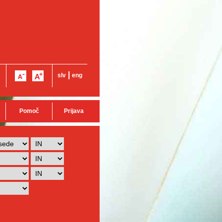
|
slv
eng
Pomoč
Prijava