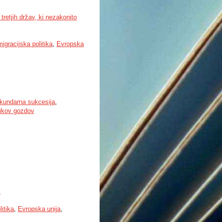
tretjih držav, ki nezakonito
migracijska politika
,
Evropska
kundarna sukcesija
,
nikov gozdov
v
litika
,
Evropska unija
,