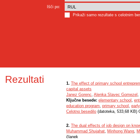
Išči po:
Prikaži samo rezultate s celotnim b
Rezultati
1.
The effect of primary school entrepre
capital assets
Janez Gorenc
,
Alenka Slavec Gomezel
,
Ključne besede:
elementary school
,
ent
education program
,
primary school
,
earl
Celotno besedilo
(datoteka, 533,68 KB) 
2.
The dual effects of job design on kno
Muhammad Shujahat
,
Minhong Wang
,
M
članek