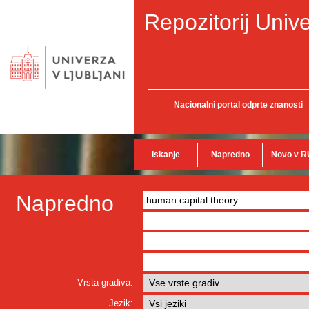
Repozitorij Unive
Nacionalni portal odprte znanosti
Iskanje
Napredno
Novo v R
Napredno
Vrsta gradiva:
Jezik: