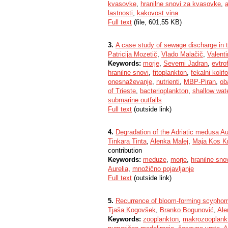
kvasovke
,
hranilne snovi za kvasovke
,
a
lastnosti
,
kakovost vina
Full text
(file, 601,55 KB)
3.
A case study of sewage discharge in th
Patricija Mozetič
,
Vlado Malačič
,
Valent
Keywords:
morje
,
Severni Jadran
,
evtro
hranilne snovi
,
fitoplankton
,
fekalni kolif
onesnaževanje
,
nutrienti
,
MBP-Piran
,
ob
of Trieste
,
bacterioplankton
,
shallow wat
submarine outfalls
Full text
(outside link)
4.
Degradation of the Adriatic medusa Au
Tinkara Tinta
,
Alenka Malej
,
Maja Kos K
contribution
Keywords:
meduze
,
morje
,
hranilne sno
Aurelia
,
množično pojavljanje
Full text
(outside link)
5.
Recurrence of bloom-forming scyphome
Tjaša Kogovšek
,
Branko Bogunović
,
Ale
Keywords:
zooplankton
,
makrozooplank