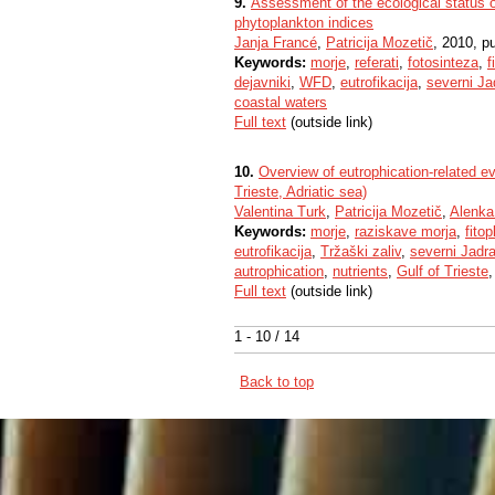
9.
Assessment of the ecological status of
phytoplankton indices
Janja Francé
,
Patricija Mozetič
, 2010, p
Keywords:
morje
,
referati
,
fotosinteza
,
f
dejavniki
,
WFD
,
eutrofikacija
,
severni Ja
coastal waters
Full text
(outside link)
10.
Overview of eutrophication-related ev
Trieste, Adriatic sea)
Valentina Turk
,
Patricija Mozetič
,
Alenka
Keywords:
morje
,
raziskave morja
,
fito
eutrofikacija
,
Tržaški zaliv
,
severni Jadr
autrophication
,
nutrients
,
Gulf of Trieste
Full text
(outside link)
1 - 10 / 14
Back to top