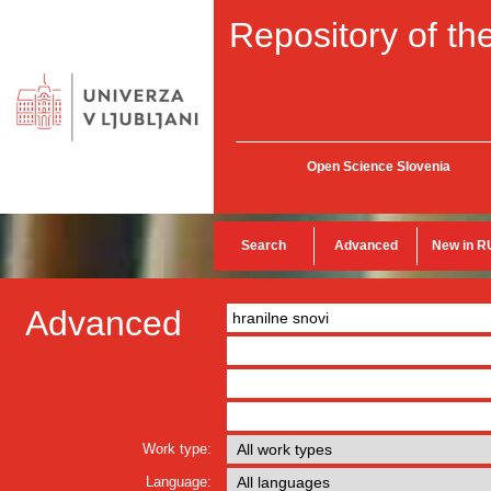
Repository of the
Open Science Slovenia
Search
Advanced
New in R
Advanced
Work type:
Language: