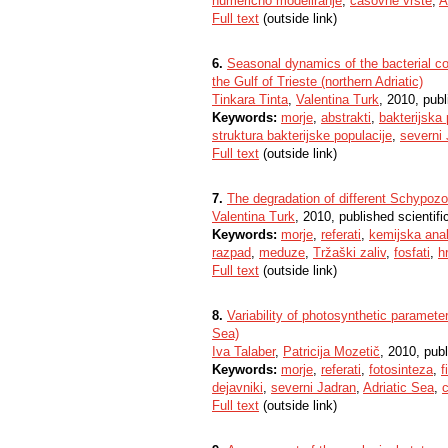
numerično modeliranje
,
časovne vrste
,
A
Full text
(outside link)
6.
Seasonal dynamics of the bacterial com
the Gulf of Trieste (northern Adriatic)
Tinkara Tinta
,
Valentina Turk
, 2010, publ
Keywords:
morje
,
abstrakti
,
bakterijska 
struktura bakterijske populacije
,
severni
Full text
(outside link)
7.
The degradation of different Schypozo
Valentina Turk
, 2010, published scientifi
Keywords:
morje
,
referati
,
kemijska anal
razpad
,
meduze
,
Tržaški zaliv
,
fosfati
,
h
Full text
(outside link)
8.
Variability of photosynthetic parameter
Sea)
Iva Talaber
,
Patricija Mozetič
, 2010, publ
Keywords:
morje
,
referati
,
fotosinteza
,
f
dejavniki
,
severni Jadran
,
Adriatic Sea
,
c
Full text
(outside link)