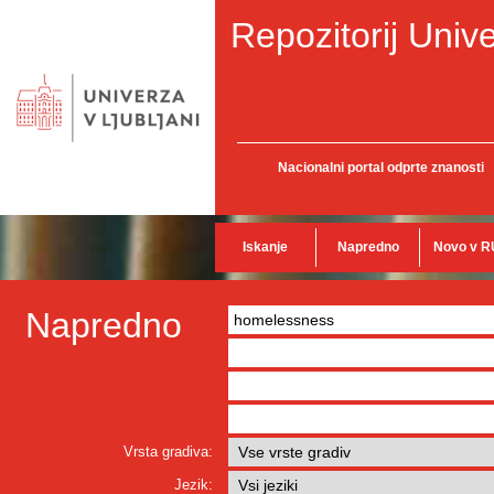
Repozitorij Unive
Nacionalni portal odprte znanosti
Iskanje
Napredno
Novo v R
Napredno
Vrsta gradiva:
Jezik: