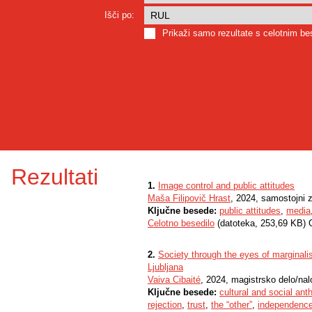
Išči po:
Prikaži samo rezultate s celotnim b
Rezultati
1.
Image control and public attitudes
Maša Filipovič Hrast
, 2024, samostojni z
Ključne besede:
public attitudes
,
media
Celotno besedilo
(datoteka, 253,69 KB) 
2.
Society through the eyes of marginali
Ljubljana
Vaiva Cibaité
, 2024, magistrsko delo/na
Ključne besede:
cultural and social ant
rejection
,
trust
,
the “other”
,
independenc