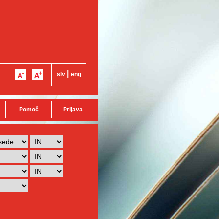
|
slv
eng
Pomoč
Prijava