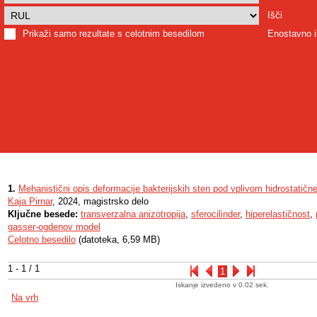
Išči
Prikaži samo rezultate s celotnim besedilom
Enostavno i
1.
Mehanistični opis deformacije bakterijskih sten pod vplivom hidrostatičn
Kaja Pirnar
, 2024, magistrsko delo
Ključne besede:
transverzalna anizotropija
,
sferocilinder
,
hiperelastičnost
,
gasser-ogdenov model
Celotno besedilo
(datoteka, 6,59 MB)
1 - 1 / 1
1
Iskanje izvedeno v 0.02 sek.
Na vrh