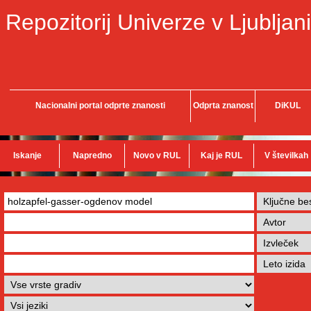
Repozitorij Univerze v Ljubljani
Nacionalni portal odprte znanosti
Odprta znanost
DiKUL
Iskanje
Napredno
Novo v RUL
Kaj je RUL
V številkah