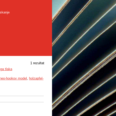
skanje
1 rezultat
ega tlaka
neo-hookov model
,
holzapfel-