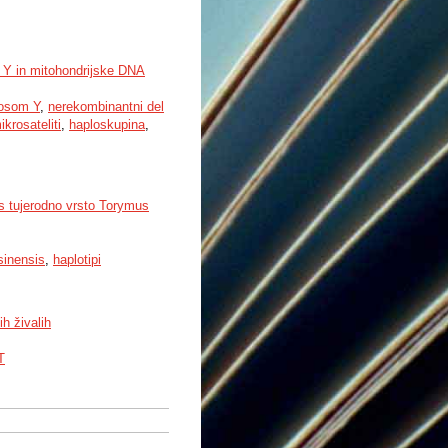
a Y in mitohondrijske DNA
osom Y
,
nerekombinantni del
ikrosateliti
,
haploskupina
,
s tujerodno vrsto Torymus
sinensis
,
haplotipi
h živalih
T