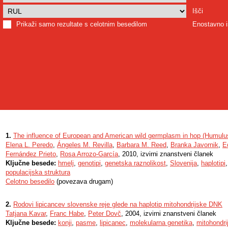
Išči
Prikaži samo rezultate s celotnim besedilom
Enostavno i
1.
The influence of European and American wild germplasm in hop (Humulus 
Elena L. Peredo
,
Ángeles M. Revilla
,
Barbara M. Reed
,
Branka Javornik
,
E
Fernández Prieto
,
Rosa Arrozo-García
, 2010, izvirni znanstveni članek
Ključne besede:
hmelj
,
genotipi
,
genetska raznolikost
,
Slovenija
,
haplotipi
populacijska struktura
Celotno besedilo
(povezava drugam)
2.
Rodovi lipicancev slovenske reje glede na haplotip mitohondrijske DNK
Tatjana Kavar
,
Franc Habe
,
Peter Dovč
, 2004, izvirni znanstveni članek
Ključne besede:
konji
,
pasme
,
lipicanec
,
molekularna genetika
,
mitohondr