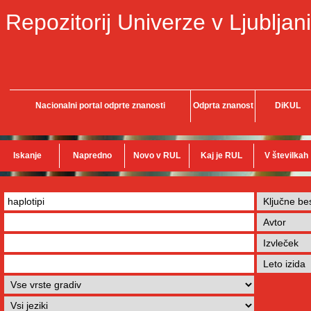
Repozitorij Univerze v Ljubljani
Nacionalni portal odprte znanosti
Odprta znanost
DiKUL
Iskanje
Napredno
Novo v RUL
Kaj je RUL
V številkah