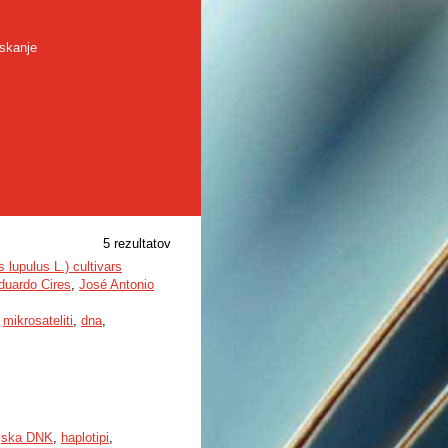
skanje
5 rezultatov
lupulus L.) cultivars
duardo Cires
,
José Antonio
,
mikrosateliti
,
dna
,
ijska DNK
,
haplotipi
,