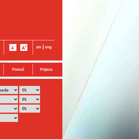
|
slv
eng
Pomoč
Prijava