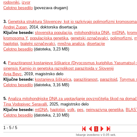
rodovniki
,
izvor
Celotno besedilo
(povezava drugam)
3.
Genetska struktura Slovencev, kot jo razkrivajo polimorfizmi kromosom
Andrej Zupan
, 2014, doktorska disertacija
Ključne besede:
slovenska populacija
,
mitohondrijska DNA
,
mtDNA
,
krom
kromosoma Y
,
populacijska genetika
,
genetski označevalci
,
polimorfizmi
,
m
haplotipi
,
bialelni označevalci
,
mrežna analiza
,
disertacije
Celotno besedilo
(datoteka, 3,23 MB)
4.
Parazitiranost kostanjeve šiškarice (Dryocosmus kuriphilus Yasumatsu) 
sinensis Kamijo in genetska raznolikost parazitoida v Sloveniji
Anja Bevc
, 2019, magistrsko delo
Ključne besede:
kostanjeva šiškarica
,
parazitiranost
,
parazitoid
,
Torymus 
Celotno besedilo
(datoteka, 3,16 MB)
5.
Analiza mitohondrijske DNA za ugotavljanje povzročitelja škod na domači
Tina Vodopivec Seravalli
, 2025, magistrsko delo
Ključne besede:
mtDNA
,
haplotipi
,
volk
,
pes
,
neinvazivna genetika
,
BLAS
Celotno besedilo
(datoteka, 2,10 MB)
1 - 5 / 5
1
Iskanje izvedeno v 0.05 sek.