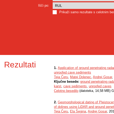
Išči po:
Prikaži samo rezultate s celotnim b
Rezultati
1.
Application of ground penetrating rad
unroofed cave sediments
Teja Čeru
,
Matej Dolenec
,
Andrej Gosar
,
Ključne besede:
ground penetrating rad
karst
,
cave sediments
,
unroofed caves
Celotno besedilo
(datoteka, 14,58 MB) G
2.
Geomorphological dating of Pleistocen
of dolines using LiDAR and ground penet
Teja Čeru
,
Ela Šegina
,
Andrej Gosar
, 20