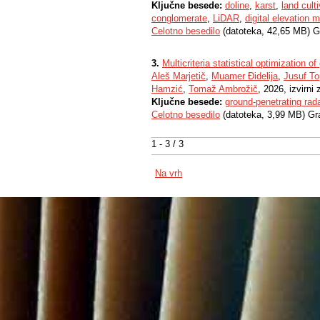
Ključne besede:
doline
,
karst
,
land cult
conglomerate
,
LiDAR
,
digital elevation
Celotno besedilo
(datoteka, 42,65 MB) G
3.
Multicriteria statistical optimization 
Aleš Marjetič
,
Muamer Ðidelija
,
Jusuf To
Hamzić
,
Tomaž Ambrožič
, 2026, izvirni
Ključne besede:
ground-penetrating rad
Celotno besedilo
(datoteka, 3,99 MB) Gr
1 - 3 / 3
Na vrh