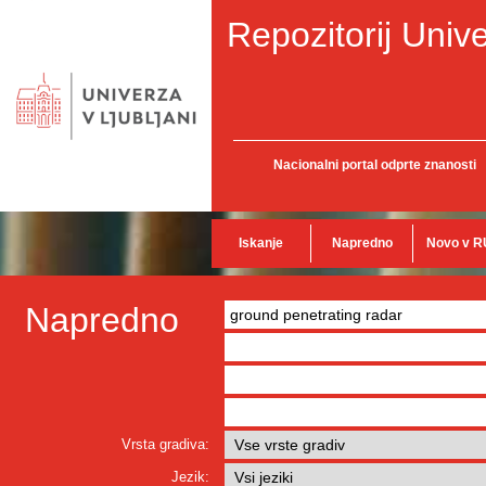
Repozitorij Unive
Nacionalni portal odprte znanosti
Iskanje
Napredno
Novo v R
Napredno
Vrsta gradiva:
Jezik: