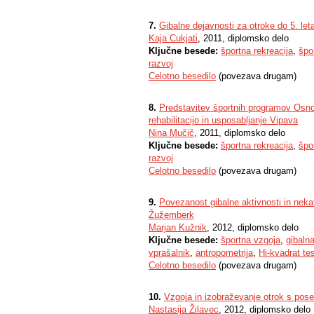
7.
Gibalne dejavnosti za otroke do 5. let
Kaja Cukjati
, 2011, diplomsko delo
Ključne besede:
športna rekreacija
,
špo
razvoj
Celotno besedilo
(povezava drugam)
8.
Predstavitev športnih programov Osno
rehabilitacijo in usposabljanje Vipava
Nina Mučič
, 2011, diplomsko delo
Ključne besede:
športna rekreacija
,
špo
razvoj
Celotno besedilo
(povezava drugam)
9.
Povezanost gibalne aktivnosti in nekat
Žužemberk
Marjan Kužnik
, 2012, diplomsko delo
Ključne besede:
športna vzgoja
,
gibaln
vprašalnik
,
antropometrija
,
Hi-kvadrat te
Celotno besedilo
(povezava drugam)
10.
Vzgoja in izobraževanje otrok s pos
Nastasija Žilavec
, 2012, diplomsko delo