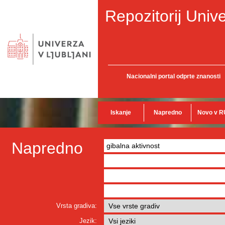
Repozitorij Unive
Nacionalni portal odprte znanosti
Iskanje
Napredno
Novo v R
Napredno
Vrsta gradiva:
Jezik: