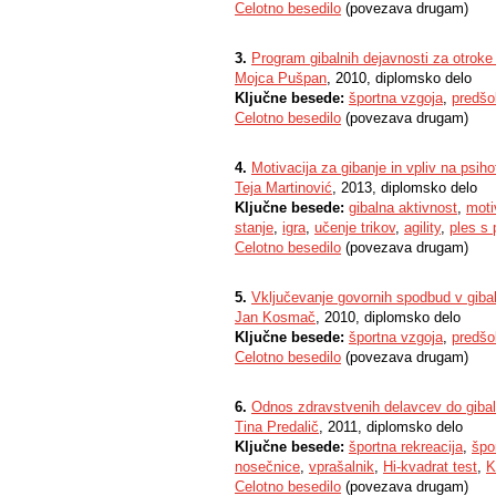
Celotno besedilo
(povezava drugam)
3.
Program gibalnih dejavnosti za otroke 
Mojca Pušpan
, 2010, diplomsko delo
Ključne besede:
športna vzgoja
,
predšol
Celotno besedilo
(povezava drugam)
4.
Motivacija za gibanje in vpliv na psih
Teja Martinović
, 2013, diplomsko delo
Ključne besede:
gibalna aktivnost
,
moti
stanje
,
igra
,
učenje trikov
,
agility
,
ples s
Celotno besedilo
(povezava drugam)
5.
Vključevanje govornih spodbud v giba
Jan Kosmač
, 2010, diplomsko delo
Ključne besede:
športna vzgoja
,
predšol
Celotno besedilo
(povezava drugam)
6.
Odnos zdravstvenih delavcev do gibal
Tina Predalič
, 2011, diplomsko delo
Ključne besede:
športna rekreacija
,
špo
nosečnice
,
vprašalnik
,
Hi-kvadrat test
,
K
Celotno besedilo
(povezava drugam)