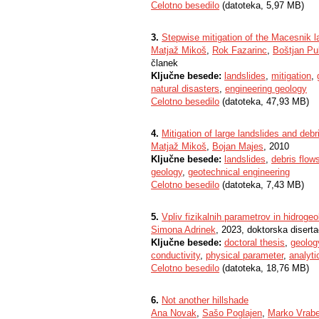
Celotno besedilo
(datoteka, 5,97 MB)
3.
Stepwise mitigation of the Macesnik l
Matjaž Mikoš
,
Rok Fazarinc
,
Boštjan Pu
članek
Ključne besede:
landslides
,
mitigation
,
natural disasters
,
engineering geology
Celotno besedilo
(datoteka, 47,93 MB)
4.
Mitigation of large landslides and deb
Matjaž Mikoš
,
Bojan Majes
, 2010
Ključne besede:
landslides
,
debris flow
geology
,
geotechnical engineering
Celotno besedilo
(datoteka, 7,43 MB)
5.
Vpliv fizikalnih parametrov in hidroge
Simona Adrinek
, 2023, doktorska diserta
Ključne besede:
doctoral thesis
,
geolog
conductivity
,
physical parameter
,
analyti
Celotno besedilo
(datoteka, 18,76 MB)
6.
Not another hillshade
Ana Novak
,
Sašo Poglajen
,
Marko Vrab