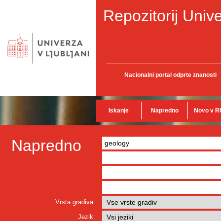
Repozitorij Unive
Nacionalni portal odprte znanosti
Iskanje
Napredno
Novo v R
Napredno
Vrsta gradiva:
Jezik: