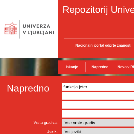
Repozitorij Unive
Nacionalni portal odprte znanosti
Iskanje
Napredno
Novo v R
Napredno
Vrsta gradiva:
Jezik: