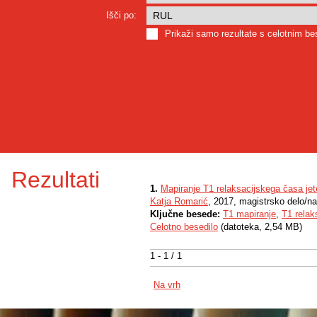
Išči po:
Prikaži samo rezultate s celotnim b
Rezultati
1.
Mapiranje T1 relaksacijskega časa jet
Katja Romarić
, 2017, magistrsko delo/n
Ključne besede:
T1 mapiranje
,
T1 relak
Celotno besedilo
(datoteka, 2,54 MB)
1 - 1 / 1
Na vrh