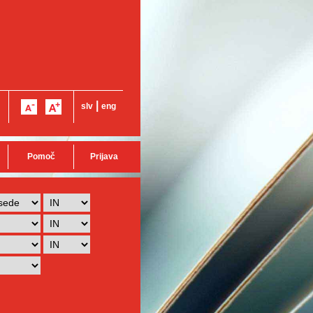
|
slv
eng
Pomoč
Prijava