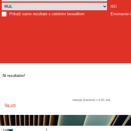
Išči
Prikaži samo rezultate s celotnim besedilom
Enostavno i
Ni rezultatov!
Iskanje izvedeno v 0.01 sek.
Na vrh