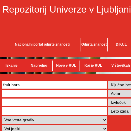
Repozitorij Univerze v Ljubljani
Nacionalni portal odprte znanosti
Odprta znanost
DiKUL
Iskanje
Napredno
Novo v RUL
Kaj je RUL
V številkah