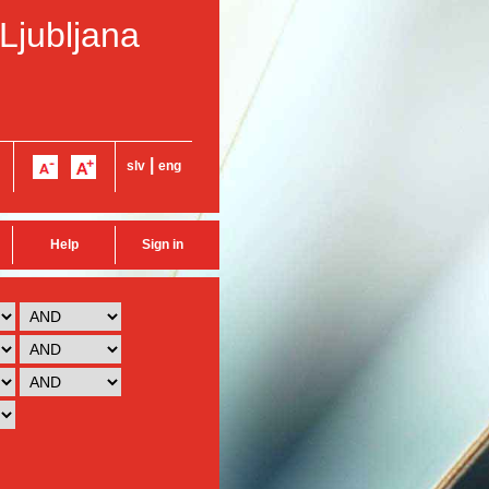
 Ljubljana
|
slv
eng
Help
Sign in