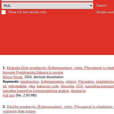
Search
Show full text results only
Simple sea
1.
Ekologija ličink enodnevnic (Ephemeroptera), vrbnic (Plecoptera) in mlado
bioregije Preddinarska hribovja in ravnine
Mojca Hrovat
, 2014, doctoral dissertation
Keywords:
enodnevnice
,
Ephemeroptera
,
vrbnice
,
Plecoptera
,
mladoletnic
tal
,
mikrohabitat
,
reke
,
kakovost vode
,
Slovenija
,
CCA
,
kanonična korespo
parcialna kanonična korespondenčna analiza
,
disertacije
Full text
(file, 2,93 MB)
2.
Združbe enodnevnic (Ephemeroptera), vrbnic (Plecoptera) in mladoletnic (
vodotokih Bele krajine