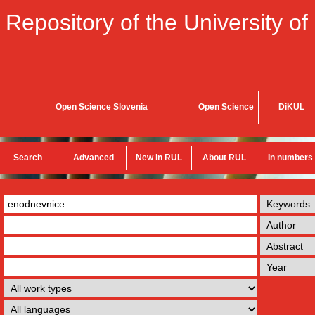
Repository of the University of
Open Science Slovenia
Open Science
DiKUL
Search
Advanced
New in RUL
About RUL
In numbers