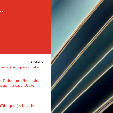
rch
2 results
letnic (Trichoptera) v rekah
e
,
Trichoptera
,
ličinke
,
raba
ndenčna analiza
,
pCCA
,
Trichoptera) v izbranih