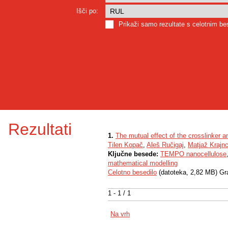
Išči po:
Prikaži samo rezultate s celotnim b
Rezultati
1.
The mutual effect of the crosslinker a
Tilen Kopač
,
Aleš Ručigaj
,
Matjaž Krajn
Ključne besede:
TEMPO nanocellulose
mathematical modelling
Celotno besedilo
(datoteka, 2,82 MB) Gr
1 - 1 / 1
Na vrh