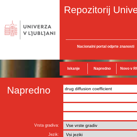
Repozitorij Unive
Nacionalni portal odprte znanosti
Iskanje
Napredno
Novo v R
Napredno
Vrsta gradiva:
Jezik: