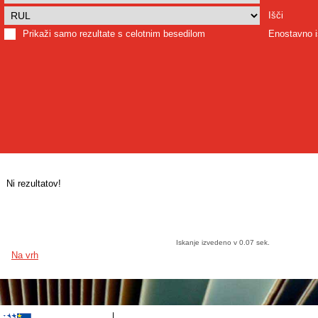
Išči
Prikaži samo rezultate s celotnim besedilom
Enostavno i
Ni rezultatov!
Iskanje izvedeno v 0.07 sek.
Na vrh