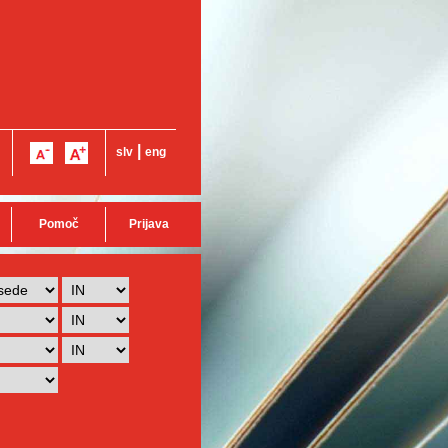
|
slv
eng
Pomoč
Prijava