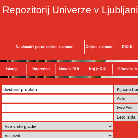
Repozitorij Univerze v Ljubljani
Nacionalni portal odprte znanosti
Odprta znanost
DiKUL
Iskanje
Napredno
Novo v RUL
Kaj je RUL
V številkah