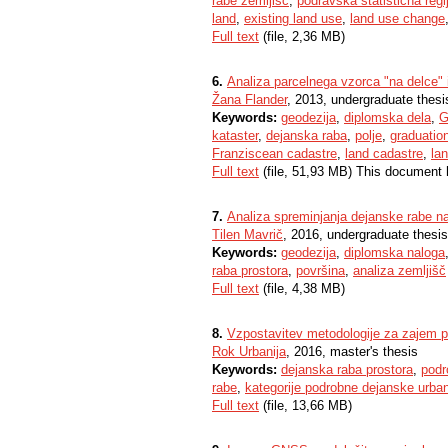
rabe zemljišč
,
podravska statistična regi
land
,
existing land use
,
land use change
Full text
(file, 2,36 MB)
6.
Analiza parcelnega vzorca "na delce" 
Žana Flander
, 2013, undergraduate thesi
Keywords:
geodezija
,
diplomska dela
,
G
kataster
,
dejanska raba
,
polje
,
graduatio
Franziscean cadastre
,
land cadastre
,
la
Full text
(file, 51,93 MB) This document 
7.
Analiza spreminjanja dejanske rabe na
Tilen Mavrič
, 2016, undergraduate thesis
Keywords:
geodezija
,
diplomska naloga
raba prostora
,
površina
,
analiza zemljišč
Full text
(file, 4,38 MB)
8.
Vzpostavitev metodologije za zajem p
Rok Urbanija
, 2016, master's thesis
Keywords:
dejanska raba prostora
,
podr
rabe
,
kategorije podrobne dejanske urba
Full text
(file, 13,66 MB)