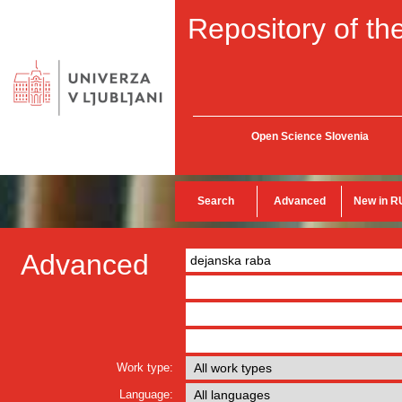
Repository of the
Open Science Slovenia
Search
Advanced
New in R
Advanced
Work type:
Language: