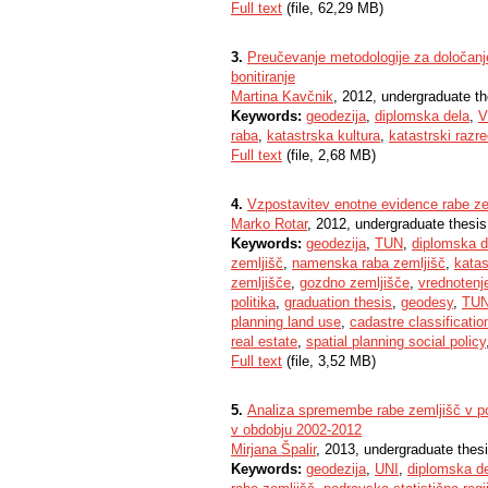
Full text
(file, 62,29 MB)
3.
Preučevanje metodologije za določanje
bonitiranje
Martina Kavčnik
, 2012, undergraduate th
Keywords:
geodezija
,
diplomska dela
,
V
raba
,
katastrska kultura
,
katastrski razr
Full text
(file, 2,68 MB)
4.
Vzpostavitev enotne evidence rabe zem
Marko Rotar
, 2012, undergraduate thesis
Keywords:
geodezija
,
TUN
,
diplomska d
zemljišč
,
namenska raba zemljišč
,
katas
zemljišče
,
gozdno zemljišče
,
vrednotenj
politika
,
graduation thesis
,
geodesy
,
TU
planning land use
,
cadastre classificatio
real estate
,
spatial planning social policy
Full text
(file, 3,52 MB)
5.
Analiza spremembe rabe zemljišč v pod
v obdobju 2002-2012
Mirjana Špalir
, 2013, undergraduate thes
Keywords:
geodezija
,
UNI
,
diplomska d