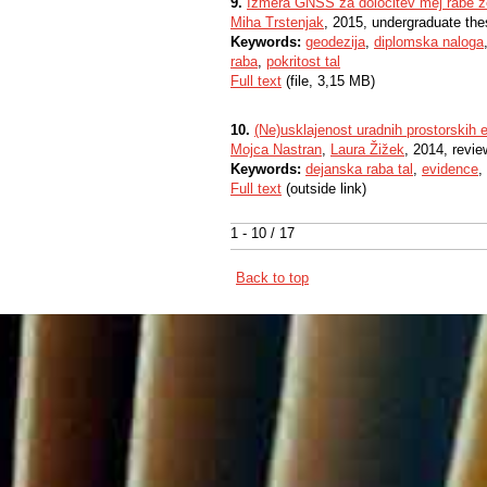
9.
Izmera GNSS za določitev mej rabe ze
Miha Trstenjak
, 2015, undergraduate the
Keywords:
geodezija
,
diplomska naloga
raba
,
pokritost tal
Full text
(file, 3,15 MB)
10.
(Ne)usklajenost uradnih prostorskih e
Mojca Nastran
,
Laura Žižek
, 2014, revie
Keywords:
dejanska raba tal
,
evidence
,
Full text
(outside link)
1 - 10 / 17
Back to top