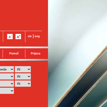
|
slv
eng
Pomoč
Prijava