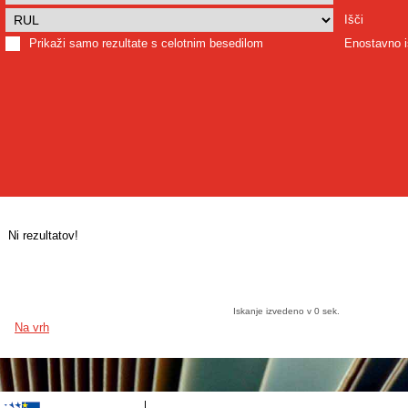
Išči
Prikaži samo rezultate s celotnim besedilom
Enostavno i
Ni rezultatov!
Iskanje izvedeno v 0 sek.
Na vrh