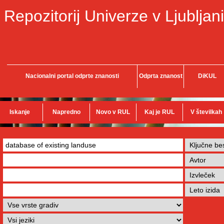
Repozitorij Univerze v Ljubljani
Nacionalni portal odprte znanosti
Odprta znanost
DiKUL
Iskanje
Napredno
Novo v RUL
Kaj je RUL
V številkah