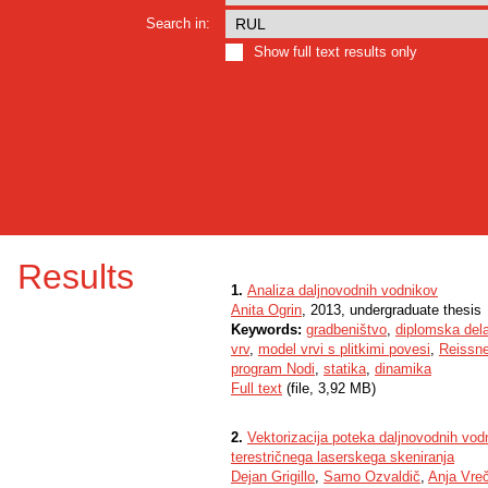
Search in:
Show full text results only
Results
1.
Analiza daljnovodnih vodnikov
Anita Ogrin
, 2013, undergraduate thesis
Keywords:
gradbeništvo
,
diplomska del
vrv
,
model vrvi s plitkimi povesi
,
Reissne
program Nodi
,
statika
,
dinamika
Full text
(file, 3,92 MB)
2.
Vektorizacija poteka daljnovodnih vod
terestričnega laserskega skeniranja
Dejan Grigillo
,
Samo Ozvaldič
,
Anja Vre