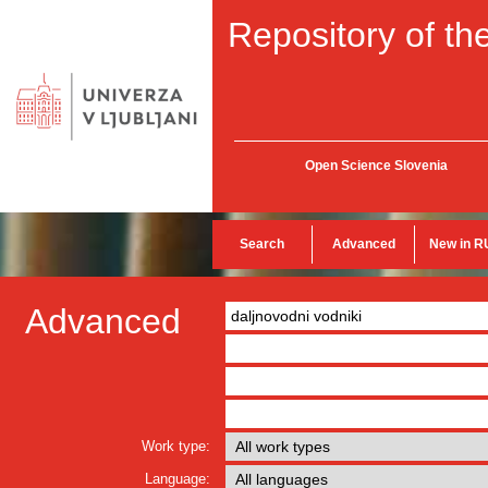
Repository of the
Open Science Slovenia
Search
Advanced
New in R
Advanced
Work type:
Language: