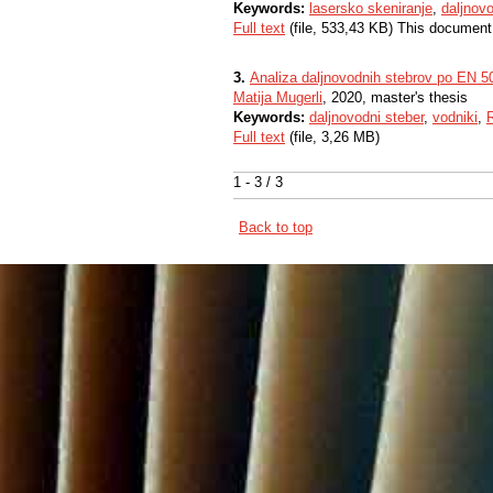
Keywords:
lasersko skeniranje
,
daljnovo
Full text
(file, 533,43 KB) This document
3.
Analiza daljnovodnih stebrov po EN 5
Matija Mugerli
, 2020, master's thesis
Keywords:
daljnovodni steber
,
vodniki
,
Full text
(file, 3,26 MB)
1 - 3 / 3
Back to top