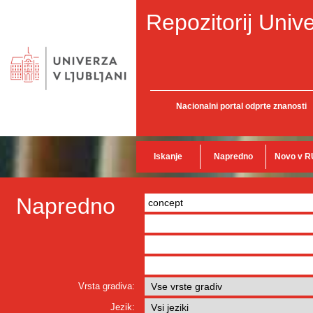
Repozitorij Unive
Nacionalni portal odprte znanosti
Iskanje
Napredno
Novo v R
Napredno
Vrsta gradiva:
Jezik: