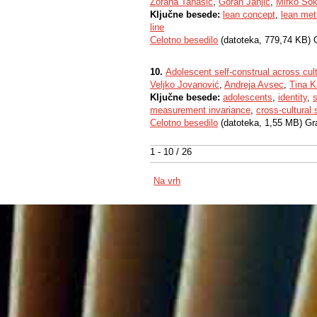
Zorana Tanasić
,
Goran Janjić
,
Mirko Sok
Ključne besede:
lean concept
,
lean met
line
Celotno besedilo
(datoteka, 779,74 KB) 
10.
Adolescent self-construal across cul
Veljko Jovanović
,
Andreja Avsec
,
Tina K
Ključne besede:
adolescents
,
identity
,
s
measurement invariance
,
cross-cultural 
Celotno besedilo
(datoteka, 1,55 MB) Gr
1 - 10 / 26
Na vrh