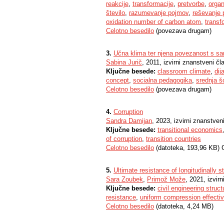
reakcije
,
transformacije
,
pretvorbe
,
organ
število
,
razumevanje pojmov
,
reševanje 
oxidation number of carbon atom
,
transf
Celotno besedilo
(povezava drugam)
3.
Učna klima ter njena povezanost s s
Sabina Jurič
, 2011, izvirni znanstveni čl
Ključne besede:
classroom climate
,
dij
concept
,
socialna pedagogika
,
srednja š
Celotno besedilo
(povezava drugam)
4.
Corruption
Sandra Damijan
, 2023, izvirni znanstven
Ključne besede:
transitional economics
of corruption
,
transition countries
Celotno besedilo
(datoteka, 193,96 KB) 
5.
Ultimate resistance of longitudinally 
Sara Zoubek
,
Primož Može
, 2021, izvir
Ključne besede:
civil engineering struct
resistance
,
uniform compression effecti
Celotno besedilo
(datoteka, 4,24 MB)