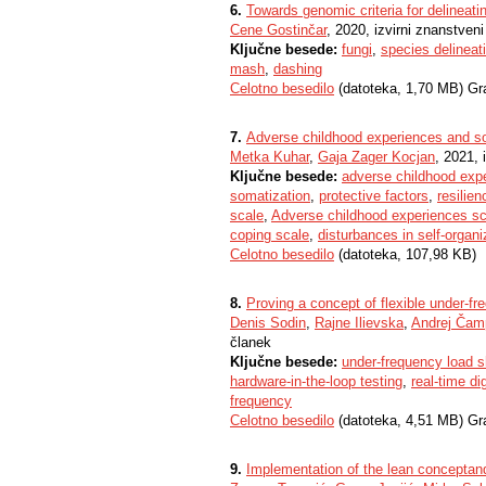
6.
Towards genomic criteria for delineati
Cene Gostinčar
, 2020, izvirni znanstven
Ključne besede:
fungi
,
species delineat
mash
,
dashing
Celotno besedilo
(datoteka, 1,70 MB) Gr
7.
Adverse childhood experiences and s
Metka Kuhar
,
Gaja Zager Kocjan
, 2021, 
Ključne besede:
adverse childhood exp
somatization
,
protective factors
,
resilien
scale
,
Adverse childhood experiences sc
coping scale
,
disturbances in self-organi
Celotno besedilo
(datoteka, 107,98 KB)
8.
Proving a concept of flexible under-fr
Denis Sodin
,
Rajne Ilievska
,
Andrej Čam
članek
Ključne besede:
under-frequency load 
hardware-in-the-loop testing
,
real-time di
frequency
Celotno besedilo
(datoteka, 4,51 MB) Gr
9.
Implementation of the lean conceptan