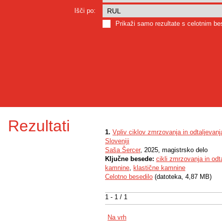
Išči po:
Prikaži samo rezultate s celotnim b
Rezultati
1.
Vpliv ciklov zmrzovanja in odtaljevanj
Sloveniji
Saša Šercer
, 2025, magistrsko delo
Ključne besede:
cikli zmrzovanja in odt
kamnine
,
klastične kamnine
Celotno besedilo
(datoteka, 4,87 MB)
1 - 1 / 1
Na vrh