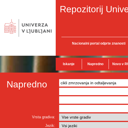
Repozitorij Unive
Nacionalni portal odprte znanosti
Iskanje
Napredno
Novo v R
Napredno
Vrsta gradiva:
Jezik: