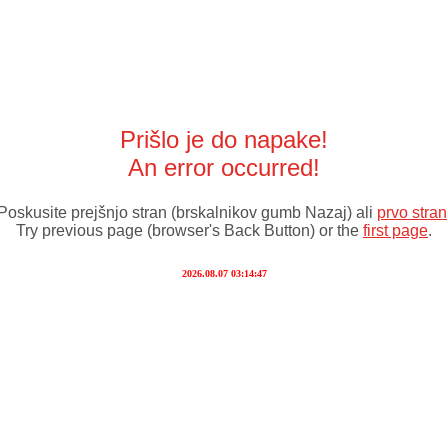
Prišlo je do napake!
An error occurred!
Poskusite prejšnjo stran (brskalnikov gumb Nazaj) ali
prvo stran
Try previous page (browser's Back Button) or the
first page
.
2026.08.07 03:14:47